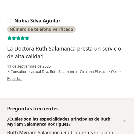
Nubia Silva Aguilar
N
Número de teléfono verificado
La Doctora Ruth Salamanca presta un servicio
de alta calidad.
11 de septiembre de 2025
•
Consultorio virtual Dra. Ruth Salamanca - Cirujana Plástica
•
Otro
•
en opinión del usuario Nubia Silva Aguilar
Reportar
Preguntas frecuentes
¿Cuáles son las especialidades principales de Ruth
Myriam Salamanca Rodriguez?
Ruth Myriam Salamanca Rodriguez es Cirujano