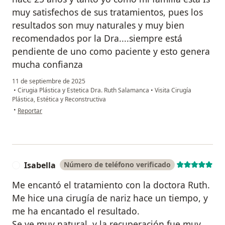
muy satisfechos de sus tratamientos, pues los
resultados son muy naturales y muy bien
recomendados por la Dra....siempre está
pendiente de uno como paciente y esto genera
mucha confianza
11 de septiembre de 2025
•
Cirugia Plástica y Estetica Dra. Ruth Salamanca
•
Visita Cirugía
Plástica, Estética y Reconstructiva
en opinión del usuario Jazmín
•
Reportar
Isabella
Número de teléfono verificado
I
Me encantó el tratamiento con la doctora Ruth.
Me hice una cirugía de nariz hace un tiempo, y
me ha encantado el resultado.
Se ve muy natural, y la recuperación fue muy