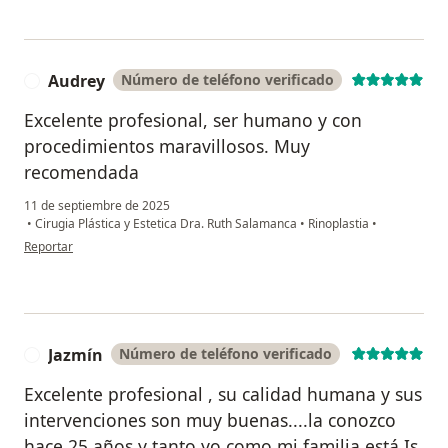
Audrey
Número de teléfono verificado
A
Excelente profesional, ser humano y con
procedimientos maravillosos. Muy
recomendada
11 de septiembre de 2025
•
Cirugia Plástica y Estetica Dra. Ruth Salamanca
•
Rinoplastia
•
en opinión del usuario Audrey
Reportar
Jazmín
Número de teléfono verificado
J
Excelente profesional , su calidad humana y sus
intervenciones son muy buenas....la conozco
hace 25 años y tanto yo como mi familia está Is