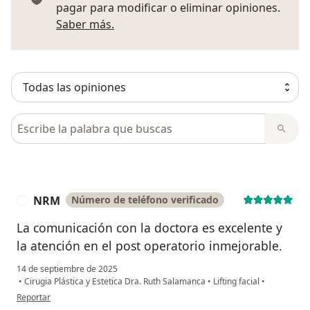
pagar para modificar o eliminar opiniones.
Más información sobre opiniones
Saber más.
Busca en opiniones
NRM
Número de teléfono verificado
N
La comunicación con la doctora es excelente y
la atención en el post operatorio inmejorable.
14 de septiembre de 2025
•
Cirugia Plástica y Estetica Dra. Ruth Salamanca
•
Lifting facial
•
en opinión del usuario NRM
Reportar