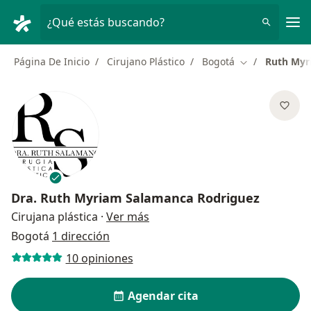
Men
¿Qué estás buscando?
Página De Inicio
Cirujano Plástico
Bogotá
Ruth Myr
Cambiar de ci
Dra.
Ruth Myriam Salamanca Rodriguez
sobre las especializaciones
Cirujana plástica
·
Ver más
Bogotá
1 dirección
10 opiniones
Agendar cita