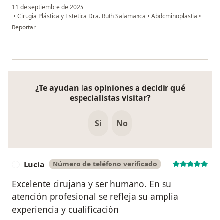
11 de septiembre de 2025
•
Cirugia Plástica y Estetica Dra. Ruth Salamanca
•
Abdominoplastia
•
en opinión del usuario mb
Reportar
¿Te ayudan las opiniones a decidir qué
especialistas visitar?
Si
No
Lucia
Número de teléfono verificado
L
Excelente cirujana y ser humano. En su
atención profesional se refleja su amplia
experiencia y cualificación