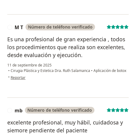
M T
Número de teléfono verificado
M
Es una profesional de gran experiencia , todos
los procedimientos que realiza son excelentes,
desde evaluación y ejecución.
11 de septiembre de 2025
•
Cirugia Plástica y Estetica Dra. Ruth Salamanca
•
Aplicación de botox
en opinión del usuario M T
•
Reportar
mb
Número de teléfono verificado
M
excelente profesional, muy hábil, cuidadosa y
siemore pendiente del paciente