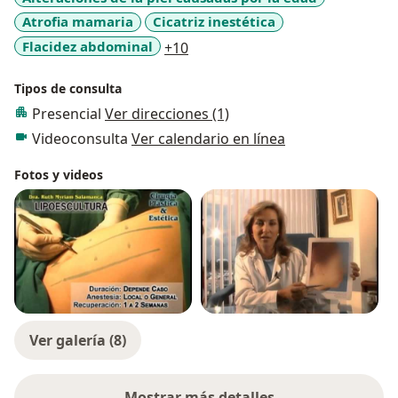
Atrofia mamaria
Cicatriz inestética
a11y_sr_more_diseases
Flacidez abdominal
+10
Tipos de consulta
Presencial
Ver direcciones (1)
Videoconsulta
Ver calendario en línea
Fotos y videos
Ver galería (8)
Mostrar más detalles