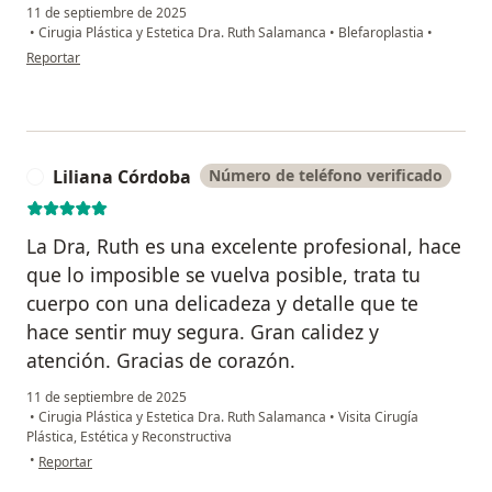
11 de septiembre de 2025
•
Cirugia Plástica y Estetica Dra. Ruth Salamanca
•
Blefaroplastia
•
en opinión del usuario Lucia
Reportar
Liliana Córdoba
Número de teléfono verificado
L
La Dra, Ruth es una excelente profesional, hace
que lo imposible se vuelva posible, trata tu
cuerpo con una delicadeza y detalle que te
hace sentir muy segura. Gran calidez y
atención. Gracias de corazón.
11 de septiembre de 2025
•
Cirugia Plástica y Estetica Dra. Ruth Salamanca
•
Visita Cirugía
Plástica, Estética y Reconstructiva
en opinión del usuario Liliana Córdoba
•
Reportar