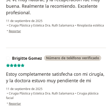
buena. Realmente la recomiendo. Excelente
profesional.
11 de septiembre de 2025
•
Cirugia Plástica y Estetica Dra. Ruth Salamanca
•
Rinoplastia estética
en opinión del usuario Isabella
•
Reportar
Brigitte Gomez
Número de teléfono verificado
B
Estoy completamente satisfecha con mi cirugía,
y la doctora estuvo muy pendiente de mi
11 de septiembre de 2025
•
Cirugia Plástica y Estetica Dra. Ruth Salamanca
•
Cirugia plástica
facial
en opinión del usuario Brigitte Gomez
•
Reportar