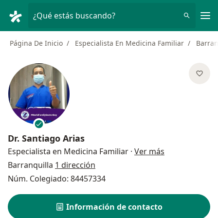
Men
¿Qué estás buscando?
Página De Inicio
Especialista En Medicina Familiar
Barran
Dr.
Santiago Arias
sobre las espe
Especialista en Medicina Familiar
·
Ver más
Barranquilla
1 dirección
Núm. Colegiado: 84457334
Información de contacto