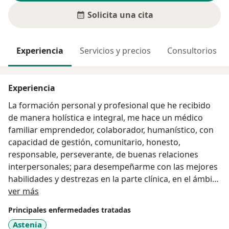
Solicita una cita
Experiencia
Servicios y precios
Consultorios
Experiencia
La formación personal y profesional que he recibido
de manera holística e integral, me hace un médico
familiar emprendedor, colaborador, humanístico, con
capacidad de gestión, comunitario, honesto,
responsable, perseverante, de buenas relaciones
interpersonales; para desempeñarme con las mejores
habilidades y destrezas en la parte clínica, en el ámbito
Acerca de mí
laboral. Esto hace que me adapte con facilidad a los
ver más
cambios, conservando el alto grado de compromiso,
Principales enfermedades tratadas
junto con el espíritu de solidaridad y amor por mi
Astenia
profesión que me caracteriza.