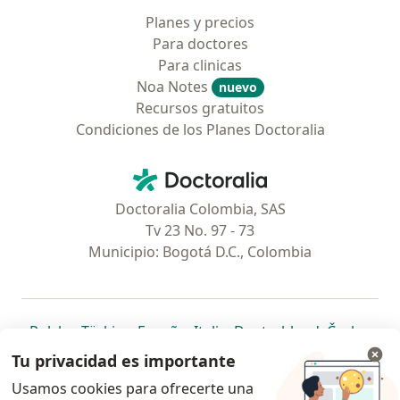
Planes y precios
Para doctores
Para clinicas
Noa Notes
nuevo
Recursos gratuitos
Condiciones de los Planes Doctoralia
Contacto
Doctoralia - Página de inicio
Doctoralia Colombia, SAS
Tv 23 No. 97 - 73
Municipio: Bogotá D.C., Colombia
se abre en una nueva pestaña
se abre en una nueva pestaña
se abre en una nueva pestaña
se abre en una nueva pes
se abre en 
se a
Polska
,
Türkiye
,
España
,
Italia
,
Deutschland
,
Česko
,
se abre en una nueva pestaña
se abre en una nueva pestaña
se abre en una nueva pestaña
se abre en una nueva p
se abre en 
se abr
Portugal
,
México
,
Chile
,
Brasil
,
Argentina
,
Perú
,
Tu privacidad es importante
se abre en una nueva pe
Colombia
Usamos cookies para ofrecerte una