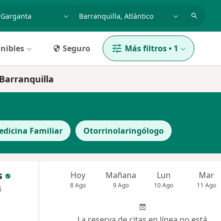
dad, enfermedad o nombre
p. ej. Bogotá
nibles
Seguro
Más filtros
•
1
 Barranquilla
edicina Familiar
Otorrinolaringólogo
s
Hoy
Mañana
Lun
Mar
8 Ago
9 Ago
10 Ago
11 Ago
s
La reserva de citas en línea no está