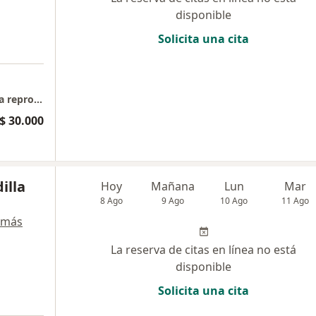
disponible
Solicita una cita
Medicina general, Control prenatal, Medicina reproductiva
$ 30.000
illa
Hoy
Mañana
Lun
Mar
8 Ago
9 Ago
10 Ago
11 Ago
 más
La reserva de citas en línea no está
disponible
Solicita una cita