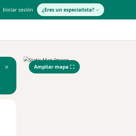
Iniciar sesión
¿Eres un especialista?
Ampliar mapa
Mié
Jue
Vie
12 Ago
13 Ago
14 Ago