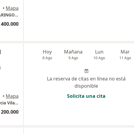
ombia
•
Mapa
SILVANA PADILLA LONDONO / OTORRINOLARINGOLOGIA
 400.000
l
Hoy
Mañana
Lun
Mar
8 Ago
9 Ago
10 Ago
11 Ago
s
La reserva de citas en línea no está
disponible
•
Mapa
Solicita una cita
Centro de Medicina integral - Dr. Gabriel Garcia Vilaro
 200.000