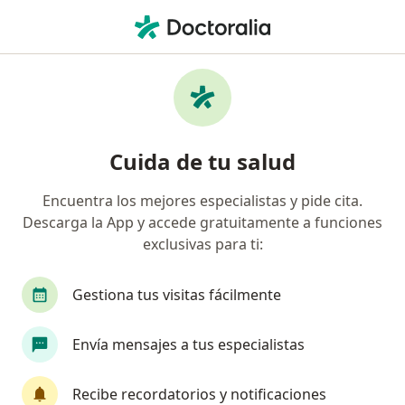
Men
Infección De La Vejiga • Barranquilla, Atlántico
Filtros
• 1
Seguro
Mapa
Especialistas en Infección de la vejiga en
Cuida de tu salud
Barranquilla
Encuentra los mejores especialistas y pide cita.
Descarga la App y accede gratuitamente a funciones
¿Qué especialidad estás buscando?
exclusivas para ti:
Médico general
Urólogo
Especialista en 
Gestiona tus visitas fácilmente
Envía mensajes a tus especialistas
Recibe recordatorios y notificaciones