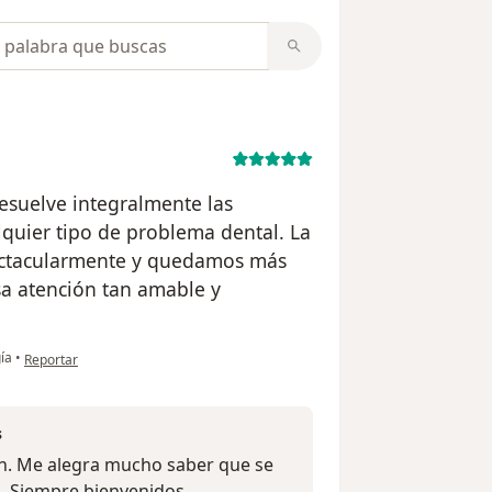
opiniones
resuelve integralmente las
quier tipo de problema dental. La
pectacularmente y quedamos más
sa atención tan amable y
en opinión del usuario Rosa Campos
ía
•
Reportar
s
ón. Me alegra mucho saber que se
n. Siempre bienvenidos