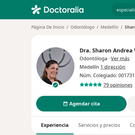
especiali
Página De Inicio
Odontólogo
Medellín
Shar
Dra.
Sharon Andrea 
so
Odontóloga
·
Ver más
Medellín
1 dirección
Núm. Colegiado: 001731
79 opiniones
Agendar cita
Experiencia
Servicios y precios
Co