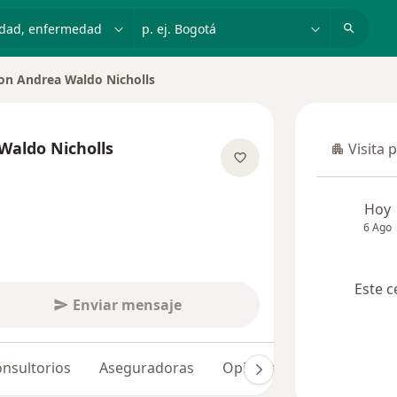
dad, enfermedad o nombre
p. ej. Bogotá
on Andrea Waldo Nicholls
Waldo Nicholls
Visita 
Visita p
bre las especializaciones
Hoy
6 Ago
Este c
Enviar mensaje
nsultorios
Aseguradoras
Opiniones (79)
Dudas 