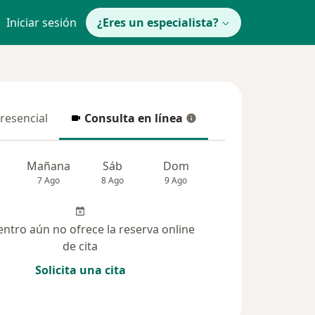
Iniciar sesión
¿Eres un especialista?
presencial
Consulta en línea
resencial
Consulta en línea
Mañana
Sáb
Dom
Lun
Mar
7 Ago
8 Ago
9 Ago
10 Ago
11 Ag
entro aún no ofrece la reserva online
de cita
Solicita una cita
solucionadas (3)