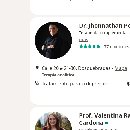
Dr. Jhonnathan P
Terapeuta complementari
más
177 opiniones
Calle 20 # 21-30, Dosquebradas
•
Mapa
Terapia analítica
Tratamiento para la depresión
$
Prof. Valentina R
Cardona
·
Ver más
Psicólogo