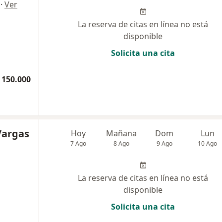
·
Ver
La reserva de citas en línea no está
disponible
Solicita una cita
 150.000
Vargas
Hoy
Mañana
Dom
Lun
7 Ago
8 Ago
9 Ago
10 Ago
La reserva de citas en línea no está
disponible
Solicita una cita