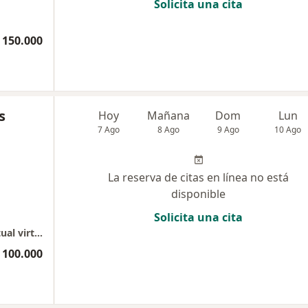
Solicita una cita
 150.000
s
Hoy
Mañana
Dom
Lun
7 Ago
8 Ago
9 Ago
10 Ago
La reserva de citas en línea no está
disponible
Solicita una cita
Mental Health Coaching Cognitivo/ Conductual virtual
 100.000