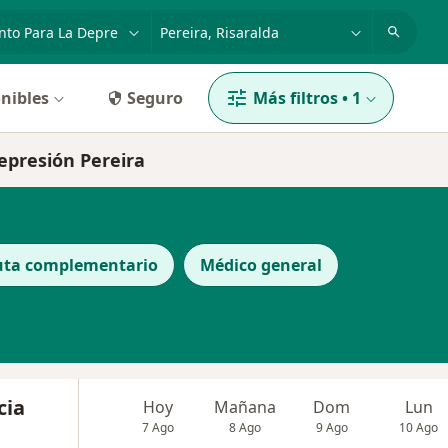
dad, enfermedad o nombre
p. ej. Bogotá
nibles
Seguro
Más filtros
•
1
depresión Pereira
uta complementario
Médico general
cia
Hoy
Mañana
Dom
Lun
7 Ago
8 Ago
9 Ago
10 Ago