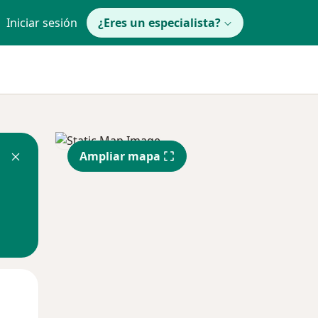
Iniciar sesión
¿Eres un especialista?
Ampliar mapa
Mar
Mié
Jue
11 Ago
12 Ago
13 Ago