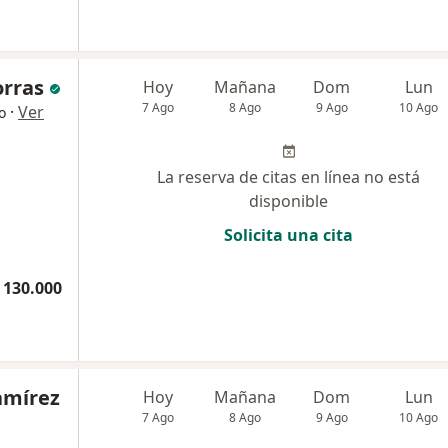
orras
Hoy
Mañana
Dom
Lun
7 Ago
8 Ago
9 Ago
10 Ago
·
Ver
o
La reserva de citas en línea no está
disponible
Solicita una cita
 130.000
amírez
Hoy
Mañana
Dom
Lun
7 Ago
8 Ago
9 Ago
10 Ago