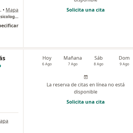
, Bogotá,, Bogotá
•
Mapa
Solicita una cita
Programacion por Whatssap - Consultorio Psicologico Dra, Lisseth Andrea Samaca Moncayo
pecificar
ás
Hoy
Mañana
Sáb
Dom
6 Ago
7 Ago
8 Ago
9 Ago
La reserva de citas en línea no está
disponible
Solicita una cita
apa