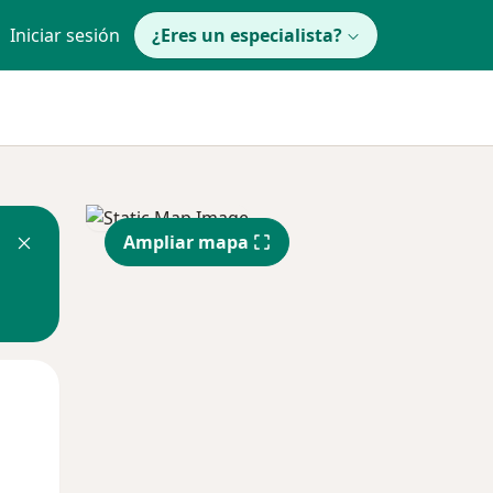
Iniciar sesión
¿Eres un especialista?
Ampliar mapa
Lun
Mar
Mié
10 Ago
11 Ago
12 Ago