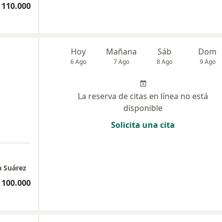
 110.000
Hoy
Mañana
Sáb
Dom
6 Ago
7 Ago
8 Ago
9 Ago
La reserva de citas en línea no está
disponible
Solicita una cita
a Suárez
 100.000