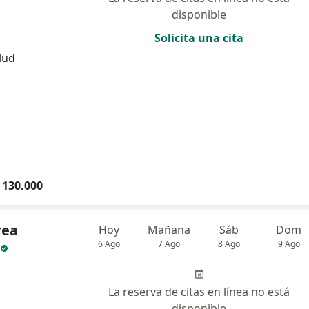
disponible
Solicita una cita
alud
 130.000
rea
Hoy
Mañana
Sáb
Dom
6 Ago
7 Ago
8 Ago
9 Ago
La reserva de citas en línea no está
disponible