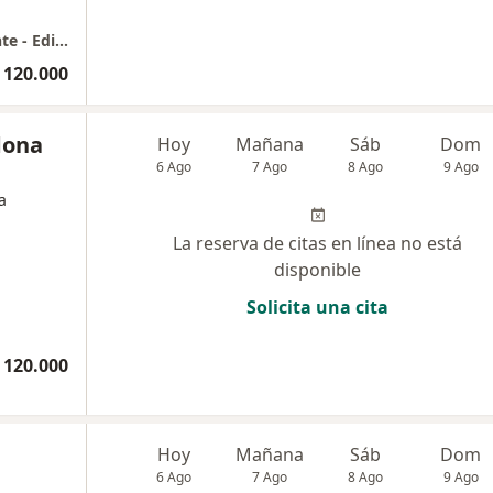
Psicología y Psicoterapia - Una Mente Valiente - Edificio Centro 86 - Consultorio 402
 120.000
dona
Hoy
Mañana
Sáb
Dom
6 Ago
7 Ago
8 Ago
9 Ago
a
La reserva de citas en línea no está
disponible
Solicita una cita
 120.000
Hoy
Mañana
Sáb
Dom
6 Ago
7 Ago
8 Ago
9 Ago