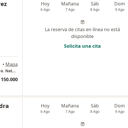
rez
Hoy
Mañana
Sáb
Dom
6 Ago
7 Ago
8 Ago
9 Ago
La reserva de citas en línea no está
disponible
Solicita una cita
gotá
•
Mapa
consulta privada psicología y arteterapia. Dra. Nataly Ramírez Henao
 150.000
dra
Hoy
Mañana
Sáb
Dom
6 Ago
7 Ago
8 Ago
9 Ago