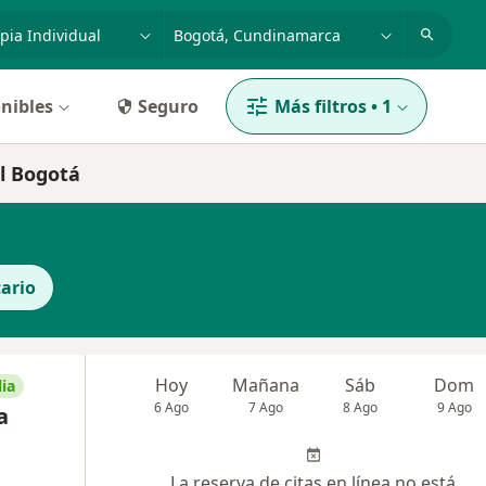
dad, enfermedad o nombre
p. ej. Bogotá
nibles
Seguro
Más filtros
•
1
al Bogotá
ario
Hoy
Mañana
Sáb
Dom
ia
6 Ago
7 Ago
8 Ago
9 Ago
a
La reserva de citas en línea no está