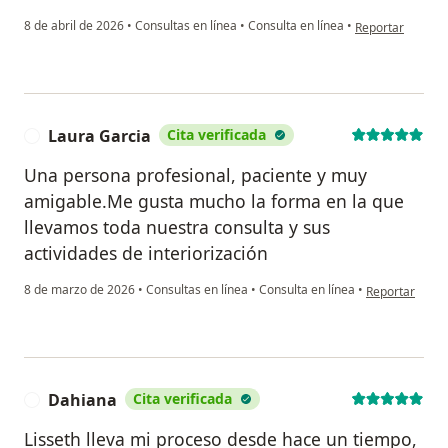
en opinión del u
8 de abril de 2026
•
Consultas en línea
•
Consulta en línea
•
Reportar
Laura Garcia
Cita verificada
L
Una persona profesional, paciente y muy
amigable.Me gusta mucho la forma en la que
llevamos toda nuestra consulta y sus
actividades de interiorización
en opinión del
8 de marzo de 2026
•
Consultas en línea
•
Consulta en línea
•
Reportar
Dahiana
Cita verificada
D
Lisseth lleva mi proceso desde hace un tiempo,