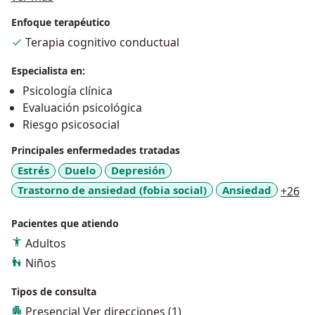
Enfoque terapéutico
Terapia cognitivo conductual
Especialista en:
Psicología clínica
Evaluación psicológica
Riesgo psicosocial
Principales enfermedades tratadas
Estrés
Duelo
Depresión
a1
Trastorno de ansiedad (fobia social)
Ansiedad
+26
Pacientes que atiendo
Adultos
Niños
Tipos de consulta
Presencial
Ver direcciones (1)