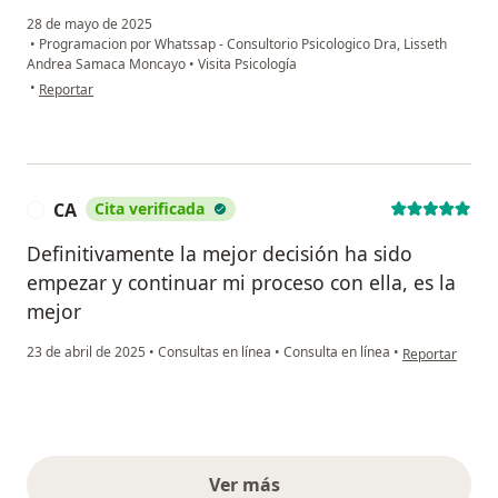
28 de mayo de 2025
•
Programacion por Whatssap - Consultorio Psicologico Dra, Lisseth
Andrea Samaca Moncayo
•
Visita Psicología
en opinión del usuario L.T
•
Reportar
CA
Cita verificada
C
Definitivamente la mejor decisión ha sido
empezar y continuar mi proceso con ella, es la
mejor
en opinión del 
23 de abril de 2025
•
Consultas en línea
•
Consulta en línea
•
Reportar
Ver más
opiniones anteriores