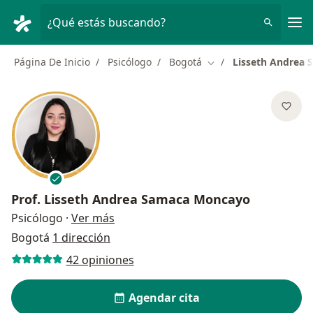
Men
¿Qué estás buscando?
Página De Inicio
Psicólogo
Bogotá
Lisseth Andrea
Cambiar de ciudad
Prof.
Lisseth Andrea Samaca Moncayo
sobre las especializaciones
Psicólogo
·
Ver más
Bogotá
1 dirección
42 opiniones
Agendar cita