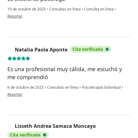
10 de octubre de 2025
•
Consultas en línea
•
Consulta en línea
•
en opinión del usuario Angie Ramírez
Reportar
Natalia Paola Aponte
Cita verificada
N
Es una profesional muy cálida, me escuchó y
me comprendió
6 de octubre de 2025
•
Consultas en línea
•
Psicoterapia Individual
•
en opinión del usuario Natalia Paola Aponte
Reportar
Lisseth Andrea Samaca Moncayo
L
Cita verificada