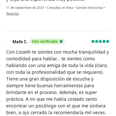
11 de septiembre de 2025
•
Consultas en línea
•
Gestión emocional
•
en opinión del usuario Lisseth Andrea Samaca Moncayo
Reportar
Mafe C.
Cita verificada
M
Con Lisseth te sientes con mucha tranquilidad y
comodidad para hablar... te sientes como
hablando con una amiga de toda la vida (claro,
con toda la profesionalidad que se requiere).
Tiene una gran disposición de escucha y
siempre tiene buenas herramientas para
brindarte en el proceso. Además, es super
práctica. A mi que me había costado tanto
encontrar un psicólogo con el que me sintiera
bien, a ojo cerrado la recomendaría mil veces.