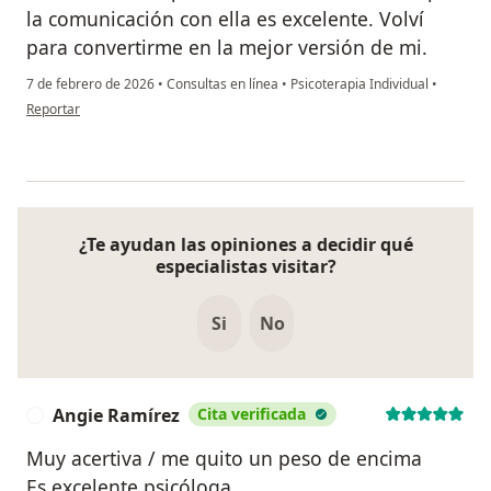
la comunicación con ella es excelente. Volví
para convertirme en la mejor versión de mi.
7 de febrero de 2026
•
Consultas en línea
•
Psicoterapia Individual
•
en opinión del usuario Dahiana
Reportar
¿Te ayudan las opiniones a decidir qué
especialistas visitar?
Si
No
Angie Ramírez
Cita verificada
A
Muy acertiva / me quito un peso de encima
Es excelente psicóloga