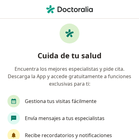
Men
Salud Mental Empresarial • Ibagué, Tolima
Filtros
• 1
Seguro
Mapa
Especialistas en Salud mental empresarial
Cuida de tu salud
Ibagué
Encuentra los mejores especialistas y pide cita.
Descarga la App y accede gratuitamente a funciones
¿Qué especialidad estás buscando?
exclusivas para ti:
Psicólogo
Médico laboral
Médico general
Gestiona tus visitas fácilmente
Envía mensajes a tus especialistas
Recibe recordatorios y notificaciones