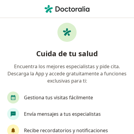
Men
Atención De Paciente Adulto • Cali, Valle del Cauca
Filtros
• 1
Seguro
Mapa
Especialistas en Atención de paciente
Cuida de tu salud
adulto Cali
Encuentra los mejores especialistas y pide cita.
Descarga la App y accede gratuitamente a funciones
¿Qué especialidad estás buscando?
exclusivas para ti:
Médico general
Epidemiólogo
Fisioterape
Gestiona tus visitas fácilmente
Envía mensajes a tus especialistas
Recibe recordatorios y notificaciones