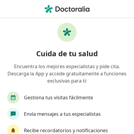
Men
Bichectomía • Cali, Valle del Cauca
Filtros
• 1
Seguro
Mapa
Especialistas en Bichectomía Cali
Cuida de tu salud
Encuentra los mejores especialistas y pide cita.
¿Qué especialidad estás buscando?
Descarga la App y accede gratuitamente a funciones
Odontólogo
Cirujano plástico
Cirujano ma
exclusivas para ti:
Gestiona tus visitas fácilmente
Envía mensajes a tus especialistas
Recibe recordatorios y notificaciones