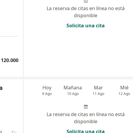
La reserva de citas en línea no está
disponible
Solicita una cita
 120.000
a
Hoy
Mañana
Mar
Mié
9 Ago
10 Ago
11 Ago
12 Ago
La reserva de citas en línea no está
disponible
Solicita una cita
3
Dirección 4
Dirección 5
Dirección 6
Direcci