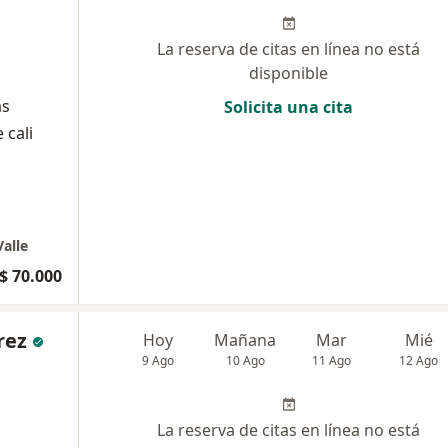
La reserva de citas en línea no está
disponible
as
Solicita una cita
 cali
Valle
$ 70.000
rez
Hoy
Mañana
Mar
Mié
9 Ago
10 Ago
11 Ago
12 Ago
La reserva de citas en línea no está