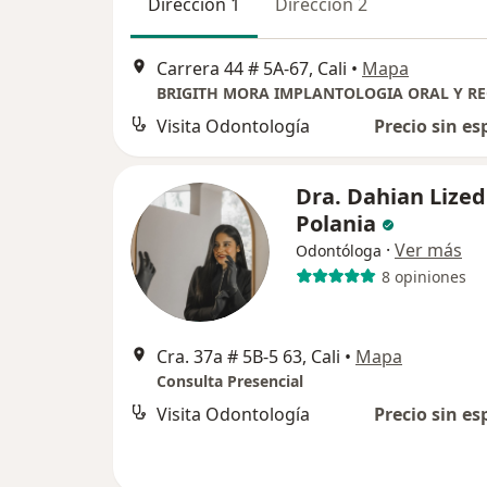
Dirección 1
Dirección 2
Carrera 44 # 5A-67, Cali
•
Mapa
Visita Odontología
Precio sin es
Dra. Dahian Lized
Polania
·
Ver más
Odontóloga
8 opiniones
Cra. 37a # 5B-5 63, Cali
•
Mapa
Consulta Presencial
Visita Odontología
Precio sin es