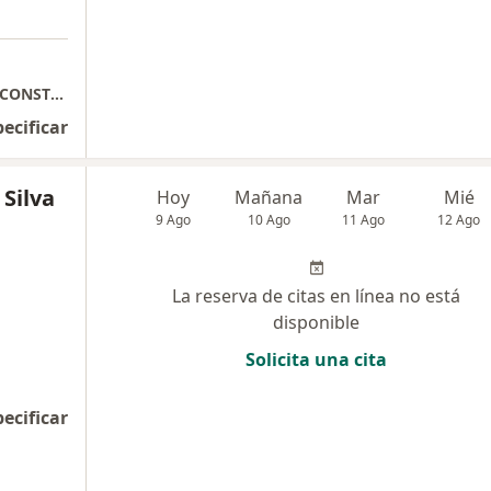
BRIGITH MORA IMPLANTOLOGIA ORAL Y RECONSTRUCTIVA
pecificar
 Silva
Hoy
Mañana
Mar
Mié
9 Ago
10 Ago
11 Ago
12 Ago
La reserva de citas en línea no está
disponible
Solicita una cita
pecificar