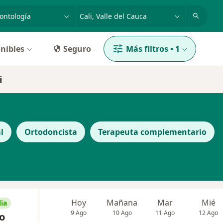
dad, enfermedad o nombre
p. ej. Bogotá
nibles
Seguro
Más filtros
•
1
i
l
Ortodoncista
Terapeuta complementario
Hoy
Mañana
Mar
Mié
ia
9 Ago
10 Ago
11 Ago
12 Ago
o