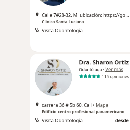
Calle 7#28-32. Mi ubicación: https://goo.gl/maps/FuRmWJCqarXXfEbcA, Cali
Clínica Santa Luciana
Visita Odontología
Dra. Sharon Ortiz
·
Ver más
Odontólogo
115 opiniones
carrera 36 # 5b 60, Cali
•
Mapa
Edificio centro profesional panamericano
Visita Odontología
desde 