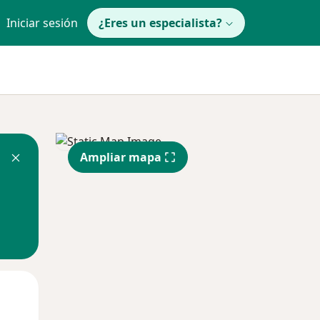
Iniciar sesión
¿Eres un especialista?
Ampliar mapa
Jue
Vie
Sáb
13 Ago
14 Ago
15 Ago