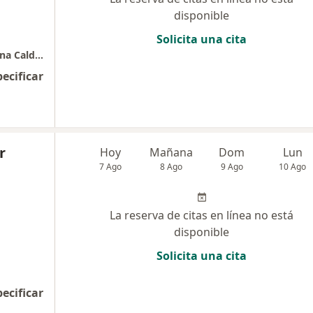
disponible
Solicita una cita
Periodoncia e Implantes dentales Dra Johanna Calderón
pecificar
r
Hoy
Mañana
Dom
Lun
7 Ago
8 Ago
9 Ago
10 Ago
La reserva de citas en línea no está
disponible
Solicita una cita
pecificar