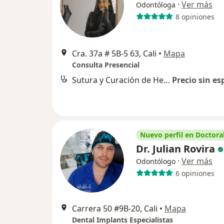
·
Ver más
Odontóloga
8 opiniones
Cra. 37a # 5B-5 63, Cali
•
Mapa
Consulta Presencial
Sutura y Curación de Herida en Cavidad Bucal
Precio sin es
Nuevo perfil en Doctoral
Dr. Julian Rovira
·
Ver más
Odontólogo
6 opiniones
Carrera 50 #9B-20, Cali
•
Mapa
Dental Implants Especialistas