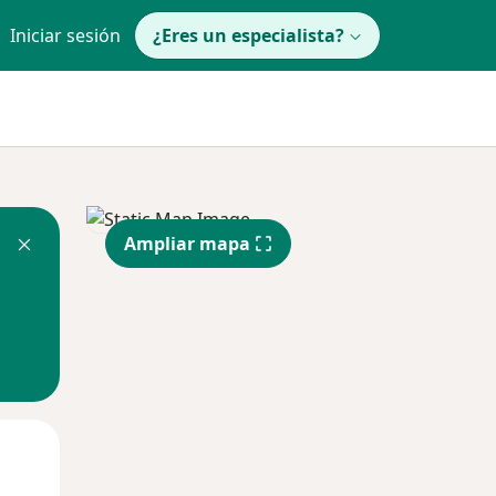
Iniciar sesión
¿Eres un especialista?
Ampliar mapa
Mar
Mié
Jue
11 Ago
12 Ago
13 Ago