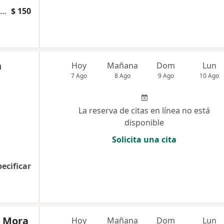
Sutura y Curación de Herida en Cavidad Bucal
$ 150
a
Hoy
Mañana
Dom
Lun
7 Ago
8 Ago
9 Ago
10 Ago
La reserva de citas en línea no está
disponible
Solicita una cita
pecificar
a Mora
Hoy
Mañana
Dom
Lun