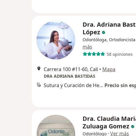
Dra. Adriana Bast
López
Odontóloga, Ortodoncista
más
58 opiniones
Carrera 100 #11-60, Cali
•
Mapa
DRA ADRIANA BASTIDAS
Sutura y Curación de Herida en Cavidad Bucal
Precio sin es
Dra. Claudia Mari
Zuluaga Gomez
·
Ver más
Odontólogo