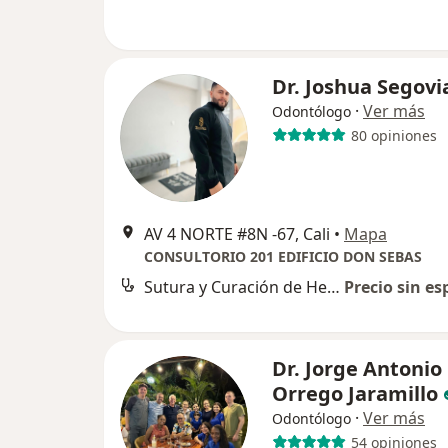
Dr. Joshua Segovi
·
Ver más
Odontólogo
80 opiniones
AV 4 NORTE #8N -67, Cali
•
Mapa
CONSULTORIO 201 EDIFICIO DON SEBAS
Sutura y Curación de Herida en Cavidad Bucal
Precio sin es
Dr. Jorge Antonio
Orrego Jaramillo
·
Ver más
Odontólogo
54 opiniones