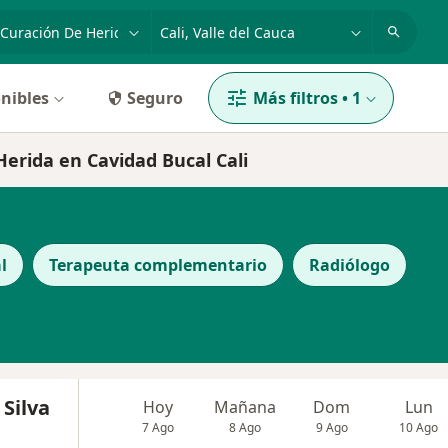
dad, enfermedad o nombre
p. ej. Bogotá
nibles
Seguro
Más filtros
•
1
Herida en Cavidad Bucal Cali
l
Terapeuta complementario
Radiólogo
 Silva
Hoy
Mañana
Dom
Lun
7 Ago
8 Ago
9 Ago
10 Ago