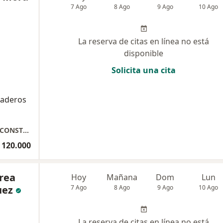
7 Ago
8 Ago
9 Ago
10 Ago
La reserva de citas en línea no está
disponible
Solicita una cita
raderos
BRIGITH MORA IMPLANTOLOGIA ORAL Y RECONSTRUCTIVA
 120.000
rea
Hoy
Mañana
Dom
Lun
uez
7 Ago
8 Ago
9 Ago
10 Ago
La reserva de citas en línea no está