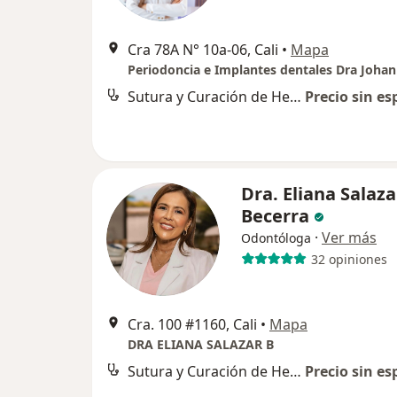
Cra 78A N° 10a-06, Cali
•
Mapa
Sutura y Curación de Herida en Cavidad Bucal
Precio sin es
Dra. Eliana Salaza
Becerra
·
Ver más
Odontóloga
32 opiniones
Cra. 100 #1160, Cali
•
Mapa
DRA ELIANA SALAZAR B
Sutura y Curación de Herida en Cavidad Bucal
Precio sin es