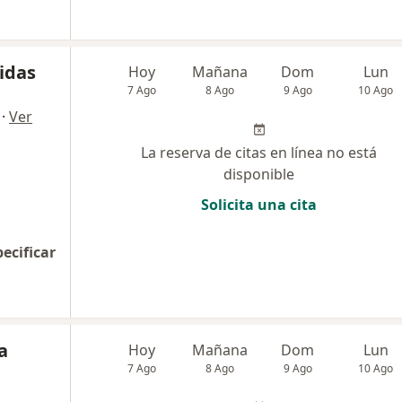
idas
Hoy
Mañana
Dom
Lun
7 Ago
8 Ago
9 Ago
10 Ago
·
Ver
La reserva de citas en línea no está
disponible
Solicita una cita
pecificar
a
Hoy
Mañana
Dom
Lun
7 Ago
8 Ago
9 Ago
10 Ago