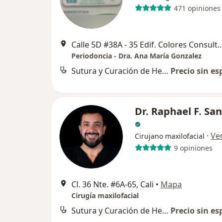
471 opiniones
Calle 5D #38A - 35 Edif. Colores Consu
Periodoncia - Dra. Ana María Gonzalez
Sutura y Curación de Herida en Cavidad Bucal
Precio sin es
Dr. Raphael F. Sa
·
Ve
Cirujano maxilofacial
9 opiniones
Cl. 36 Nte. #6A-65, Cali
•
Mapa
Cirugía maxilofacial
Sutura y Curación de Herida en Cavidad Bucal
Precio sin es