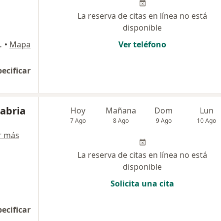
La reserva de citas en línea no está
disponible
ltorio 1014, Cali
•
Mapa
Ver teléfono
pecificar
nabria
Hoy
Mañana
Dom
Lun
7 Ago
8 Ago
9 Ago
10 Ago
r más
La reserva de citas en línea no está
disponible
Solicita una cita
pecificar