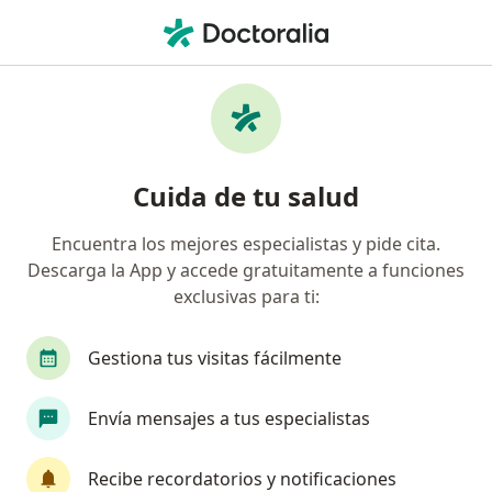
Men
Biopsia De Piel Por Curetaje • Chía, Cundinamarca
Filtros
• 1
Seguro
Mapa
Especialistas en Biopsia de piel por curetaje
Cuida de tu salud
Chía
Encuentra los mejores especialistas y pide cita.
Descarga la App y accede gratuitamente a funciones
¿Qué especialidad estás buscando?
exclusivas para ti:
Dermatólogo
Gestiona tus visitas fácilmente
Envía mensajes a tus especialistas
Recibe recordatorios y notificaciones