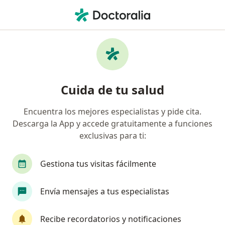
Men
Biopsia Esofágica • Barranquilla, Atlántico
Filtros
• 1
Seguro
Mapa
Especialistas en Biopsia esofágica
Cuida de tu salud
Barranquilla
Encuentra los mejores especialistas y pide cita.
Descarga la App y accede gratuitamente a funciones
¿Qué especialidad estás buscando?
exclusivas para ti:
Gastroenterólogo
Médico general
Interni
Gestiona tus visitas fácilmente
Envía mensajes a tus especialistas
Recibe recordatorios y notificaciones