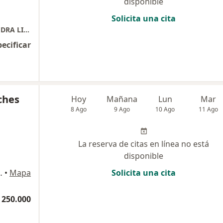
disponible
Solicita una cita
BOCCA CLINIQUE DR CRISTHIAN CARVAJAL, DRA LINA BENAVIDES
pecificar
ches
Hoy
Mañana
Lun
Mar
8 Ago
9 Ago
10 Ago
11 Ago
La reserva de citas en línea no está
disponible
li cons: 322, Bogotá
•
Mapa
Solicita una cita
 250.000