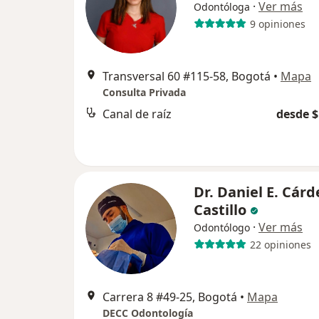
·
Ver más
Odontóloga
9 opiniones
Transversal 60 #115-58, Bogotá
•
Mapa
Consulta Privada
Canal de raíz
desde $
Dr. Daniel E. Cár
Castillo
·
Ver más
Odontólogo
22 opiniones
Carrera 8 #49-25, Bogotá
•
Mapa
DECC Odontología