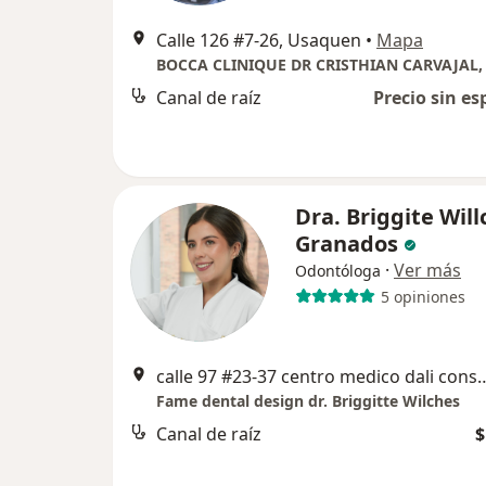
Calle 126 #7-26, Usaquen
•
Mapa
Canal de raíz
Precio sin es
Dra. Briggite Will
Granados
·
Ver más
Odontóloga
5 opiniones
calle 97 #23-37 centro medico da
Fame dental design dr. Briggitte Wilches
Canal de raíz
$