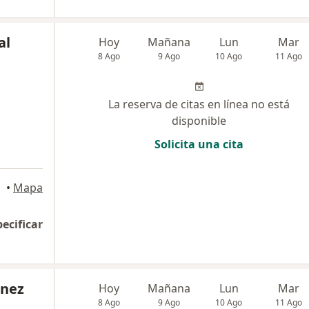
al
Hoy
Mañana
Lun
Mar
8 Ago
9 Ago
10 Ago
11 Ago
La reserva de citas en línea no está
disponible
Solicita una cita
•
Mapa
pecificar
énez
Hoy
Mañana
Lun
Mar
8 Ago
9 Ago
10 Ago
11 Ago