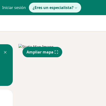
Iniciar sesión
¿Eres un especialista?
Ampliar mapa
Mié
Jue
Vie
12 Ago
13 Ago
14 Ago