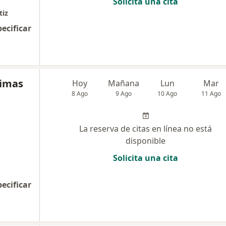
Solicita una cita
tiz
pecificar
limas
Hoy
Mañana
Lun
Mar
8 Ago
9 Ago
10 Ago
11 Ago
La reserva de citas en línea no está
disponible
Solicita una cita
pecificar