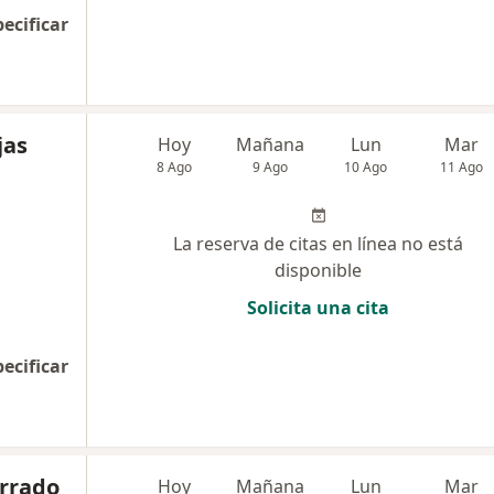
pecificar
jas
Hoy
Mañana
Lun
Mar
8 Ago
9 Ago
10 Ago
11 Ago
La reserva de citas en línea no está
disponible
Solicita una cita
pecificar
orrado
Hoy
Mañana
Lun
Mar