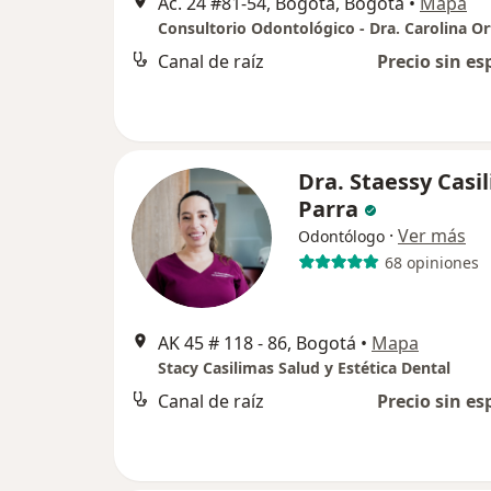
Ac. 24 #81-54, Bogotá, Bogotá
•
Mapa
Consultorio Odontológico - Dra. Carolina Or
Canal de raíz
Precio sin es
Dra. Staessy Casi
Parra
·
Ver más
Odontólogo
68 opiniones
AK 45 # 118 - 86, Bogotá
•
Mapa
Stacy Casilimas Salud y Estética Dental
Canal de raíz
Precio sin es