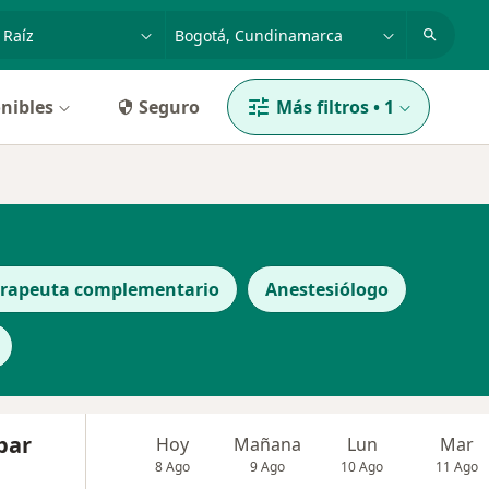
dad, enfermedad o nombre
p. ej. Bogotá
nibles
Seguro
Más filtros
•
1
erapeuta complementario
Anestesiólogo
bar
Hoy
Mañana
Lun
Mar
8 Ago
9 Ago
10 Ago
11 Ago