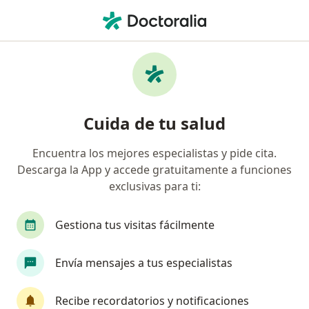
Men
Capsulotomía • Bogotá, Cundinamarca
Filtros
• 1
Seguro
Mapa
Especialistas en Capsulotomía Bogotá
Cuida de tu salud
Encuentra los mejores especialistas y pide cita.
¿Qué especialidad estás buscando?
Descarga la App y accede gratuitamente a funciones
Oftalmólogo
exclusivas para ti:
Gestiona tus visitas fácilmente
Envía mensajes a tus especialistas
Recibe recordatorios y notificaciones