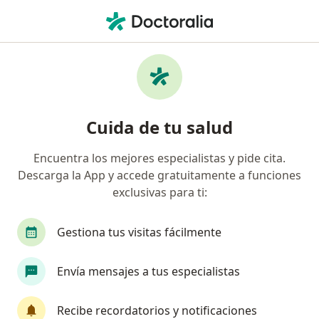
Men
Cirugía De Implante De Lente Fáquico • Bogotá, Cundinamarca
Filtros
• 1
Seguro
Mapa
Especialistas en Cirugía de implante de
Cuida de tu salud
lente fáquico Bogotá
Encuentra los mejores especialistas y pide cita.
Descarga la App y accede gratuitamente a funciones
¿Qué especialidad estás buscando?
exclusivas para ti:
Oftalmólogo
Optómetra
Anestesiólogo
Gestiona tus visitas fácilmente
Envía mensajes a tus especialistas
Recibe recordatorios y notificaciones