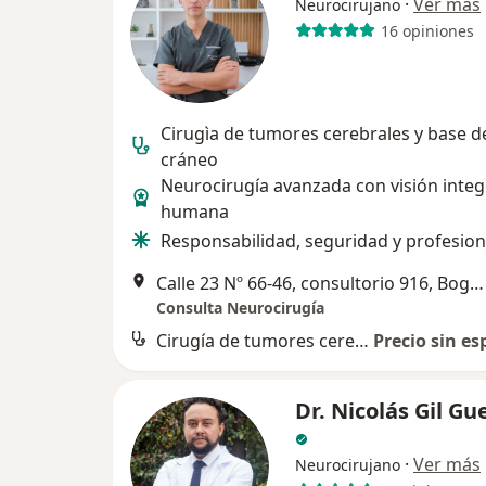
·
Ver más
Neurocirujano
16 opiniones
Cirugìa de tumores cerebrales y base d
cráneo
Neurocirugía avanzada con visión integ
humana
Responsabilidad, seguridad y profesio
Calle 23 Nº 66-46, consultorio 916, Bogotá
Consulta Neurocirugía
Cirugía de tumores cerebrales
Precio sin es
Dr. Nicolás Gil Gu
·
Ver más
Neurocirujano