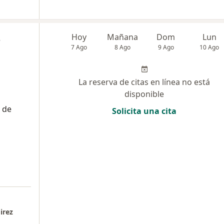
z
Hoy
Mañana
Dom
Lun
7 Ago
8 Ago
9 Ago
10 Ago
La reserva de citas en línea no está
disponible
 de
Solicita una cita
irez