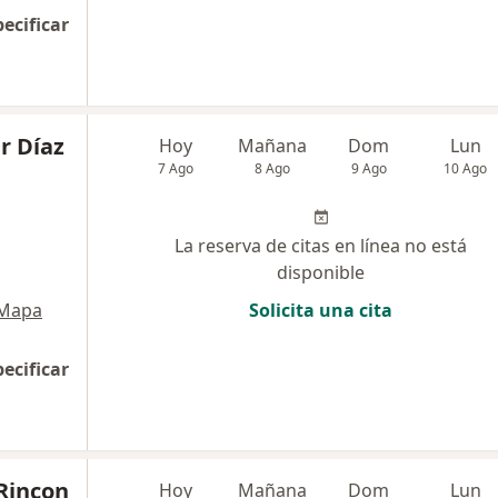
pecificar
r Díaz
Hoy
Mañana
Dom
Lun
7 Ago
8 Ago
9 Ago
10 Ago
La reserva de citas en línea no está
disponible
Mapa
Solicita una cita
pecificar
Rincon
Hoy
Mañana
Dom
Lun