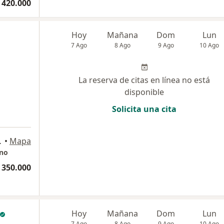
 420.000
Hoy
Mañana
Dom
Lun
7 Ago
8 Ago
9 Ago
10 Ago
La reserva de citas en línea no está
disponible
Solicita una cita
rio 317, Bogotá
•
Mapa
ano
 350.000
Hoy
Mañana
Dom
Lun
7 Ago
8 Ago
9 Ago
10 Ago