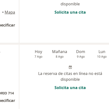
disponible
•
Mapa
Solicita una cita
pecificar
o
Hoy
Mañana
Dom
Lun
7 Ago
8 Ago
9 Ago
10 Ago
La reserva de citas en línea no está
disponible
Solicita una cita
ORIO 714
pecificar