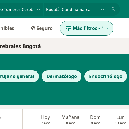
dad, enfermedad o nombre
p. ej. Bogotá
nibles
Seguro
Más filtros
•
1
erebrales Bogotá
irujano general
Dermatólogo
Endocrinólogo
o
Hoy
Mañana
Dom
Lun
7 Ago
8 Ago
9 Ago
10 Ago