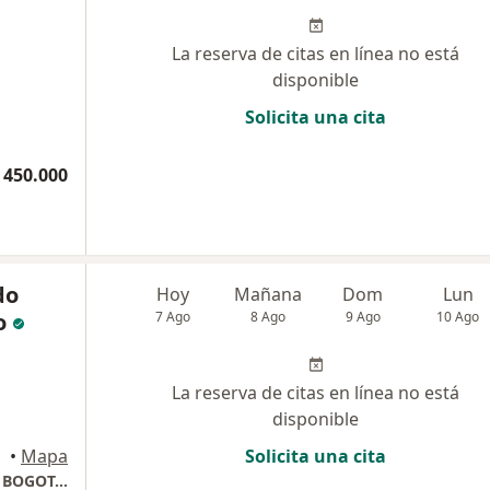
La reserva de citas en línea no está
disponible
Solicita una cita
 450.000
do
Hoy
Mañana
Dom
Lun
o
7 Ago
8 Ago
9 Ago
10 Ago
La reserva de citas en línea no está
disponible
•
Mapa
Solicita una cita
CONSULTA PRIVADA. CLINICA REINA SOFIA. BOGOTA COLOMBIA