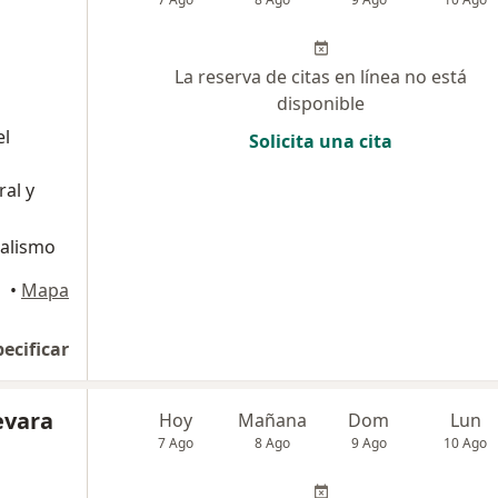
La reserva de citas en línea no está
disponible
el
Solicita una cita
ral y
nalismo
•
Mapa
pecificar
evara
Hoy
Mañana
Dom
Lun
7 Ago
8 Ago
9 Ago
10 Ago