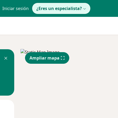
Iniciar sesión
¿Eres un especialista?
Ampliar mapa
Mar
Mié
Jue
11 Ago
12 Ago
13 Ago