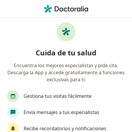
Men
Tratamiento Del Dolor • Bogotá, Cundinamarca
Filtros
• 1
Seguro
Mapa
Especialistas en Tratamiento del dolor
Cuida de tu salud
Bogotá
Encuentra los mejores especialistas y pide cita.
Descarga la App y accede gratuitamente a funciones
¿Qué especialidad estás buscando?
exclusivas para ti:
Terapeuta complementario
Especialista en Tr
Gestiona tus visitas fácilmente
Envía mensajes a tus especialistas
Recibe recordatorios y notificaciones