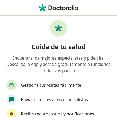
Men
Cirugía Prepotesica • Medellín, Antioquia
Filtros
• 1
Seguro
Mapa
Especialistas en Cirugía prepotesica
Cuida de tu salud
Medellín
Encuentra los mejores especialistas y pide cita.
Descarga la App y accede gratuitamente a funciones
¿Qué especialidad estás buscando?
exclusivas para ti:
Odontólogo
Cirujano maxilofacial
Terape
Gestiona tus visitas fácilmente
Envía mensajes a tus especialistas
Recibe recordatorios y notificaciones