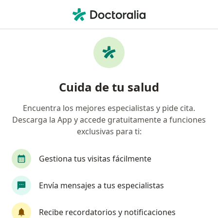
Men
Consulta En Medicina Alternativa • Bogotá, Cundinamarca
Filtros
• 1
Seguro
Mapa
Especialistas en Consulta en Medicina
Cuida de tu salud
Alternativa Bogotá
Encuentra los mejores especialistas y pide cita.
Descarga la App y accede gratuitamente a funciones
¿Qué especialidad estás buscando?
exclusivas para ti:
Terapeuta complementario
Médico general
Gestiona tus visitas fácilmente
Envía mensajes a tus especialistas
Recibe recordatorios y notificaciones