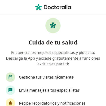
Men
Masaje Relajante • Bogotá, Cundinamarca
Filtros
• 1
Seguro
Mapa
Especialistas en Masaje relajante Bogotá
Cuida de tu salud
Encuentra los mejores especialistas y pide cita.
¿Qué especialidad estás buscando?
Descarga la App y accede gratuitamente a funciones
Fisioterapeuta
Terapeuta complementario
exclusivas para ti:
Gestiona tus visitas fácilmente
Envía mensajes a tus especialistas
Recibe recordatorios y notificaciones