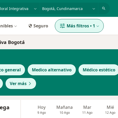
dad, enfermedad o nombre
p. ej. Bogotá
nibles
Seguro
Más filtros
•
1
tiva Bogotá
co general
Medico alternativo
Médico estético
Ver más
Vega
Hoy
Mañana
Mar
Mié
9 Ago
10 Ago
11 Ago
12 Ago