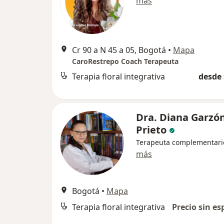
más
Cr 90 a N 45 a 05, Bogotá
•
Mapa
CaroRestrepo Coach Terapeuta
Terapia floral integrativa
desde 
Dra. Diana Garzó
Prieto
Terapeuta complementari
más
Bogotá
•
Mapa
Terapia floral integrativa
Precio sin es