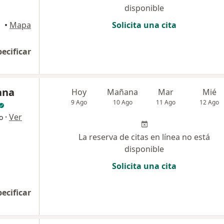
disponible
•
Mapa
Solicita una cita
pecificar
ana
Hoy
Mañana
Mar
Mié
9 Ago
10 Ago
11 Ago
12 Ago
·
Ver
o
La reserva de citas en línea no está
disponible
Solicita una cita
pecificar