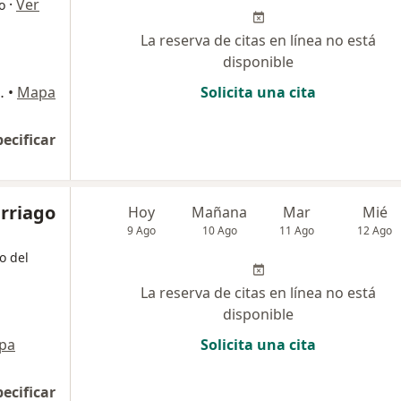
·
Ver
o
La reserva de citas en línea no está
disponible
consultorio 201, Suba
•
Mapa
Solicita una cita
pecificar
rriago
Hoy
Mañana
Mar
Mié
9 Ago
10 Ago
11 Ago
12 Ago
o del
La reserva de citas en línea no está
disponible
pa
Solicita una cita
pecificar