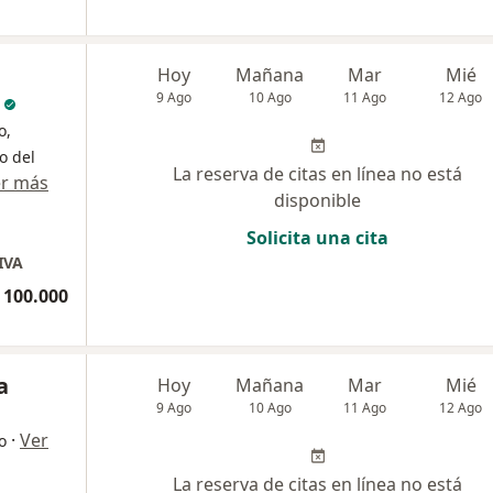
Hoy
Mañana
Mar
Mié
9 Ago
10 Ago
11 Ago
12 Ago
o,
o del
La reserva de citas en línea no está
r más
disponible
Solicita una cita
IVA
 100.000
a
Hoy
Mañana
Mar
Mié
9 Ago
10 Ago
11 Ago
12 Ago
·
Ver
o
La reserva de citas en línea no está