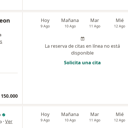
Leon
Hoy
Mañana
Mar
Mié
9 Ago
10 Ago
11 Ago
12 Ago
a
s
La reserva de citas en línea no está
disponible
Solicita una cita
 150.000
o
Hoy
Mañana
Mar
Mié
9 Ago
10 Ago
11 Ago
12 Ago
·
Ver
o