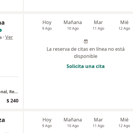
na
Hoy
Mañana
Mar
Mié
9 Ago
10 Ago
11 Ago
12 Ago
·
Ver
a
La reserva de citas en línea no está
disponible
Solicita una cita
Terapias alternativas en Biosanacion Emocional, Reiki Angelical, Radiestesia
$ 240
za
Hoy
Mañana
Mar
Mié
9 Ago
10 Ago
11 Ago
12 Ago