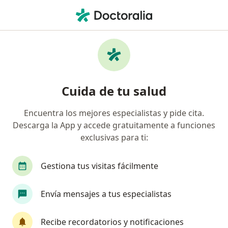
Men
Consulta Psicológica Por Divorcio • Bogotá, Cundinamarca
Filtros
• 1
Seguro
Mapa
Especialistas en Consulta psicológica por
Cuida de tu salud
divorcio Bogotá
Encuentra los mejores especialistas y pide cita.
Descarga la App y accede gratuitamente a funciones
¿Qué especialidad estás buscando?
exclusivas para ti:
Psicólogo
Sexólogo
Psicoanalista
Gestiona tus visitas fácilmente
Envía mensajes a tus especialistas
Recibe recordatorios y notificaciones