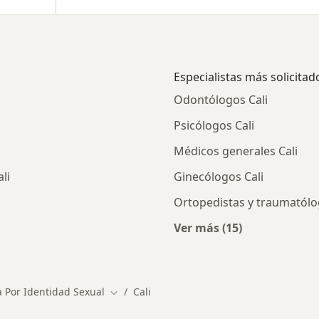
Especialistas más solicitad
Odontólogos Cali
Psicólogos Cali
Médicos generales Cali
li
Ginecólogos Cali
Ortopedistas y traumatólo
Ver más (15)
ios en Cali
Más en esta categor
a Por Identidad Sexual
Cali
Cambiar de ciudad