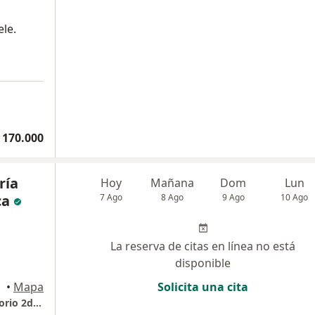
ele.
 170.000
ría
Hoy
Mañana
Dom
Lun
ca
7 Ago
8 Ago
9 Ago
10 Ago
La reserva de citas en línea no está
disponible
•
Mapa
Solicita una cita
Consulta privada. Angélica Escobar. Consultorio 2do Piso.