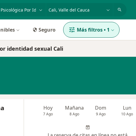
dad, enfermedad o nombre
p. ej. Bogotá
nibles
Seguro
Más filtros
•
1
or identidad sexual Cali
na
Hoy
Mañana
Dom
Lun
7 Ago
8 Ago
9 Ago
10 Ago
La reserva de citas en línea no está