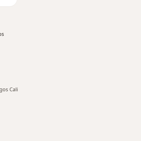
os
gos Cali
ía: Especialistas más solicitados