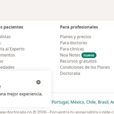
os pacientes
Para profesionales
listas
Planes y precios
s
Para doctores
ta al Experto
Para clinicas
amentos
Noa Notes
nuevo
os
Recursos gratuitos
medades
Condiciones de los Planes
tas Frecuentes
Doctoralia
ión para móvil
e
na mejor experiencia.
ueva pestaña
en una nueva pestaña
e abre en una nueva pestaña
se abre en una nueva pestaña
se abre en una nueva pestaña
se abre en una nueva pestaña
se abre en una nueva p
se abre en una
se abre e
se
Italia
,
Deutschland
,
Česko
,
Portugal
,
México
,
Chile
,
Brasil
,
A
w.doctoralia.co © 2026 - Encuentra tu especialista y pide c