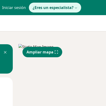
Iniciar sesión
¿Eres un especialista?
Ampliar mapa
Mar
Mié
Jue
11 Ago
12 Ago
13 Ago