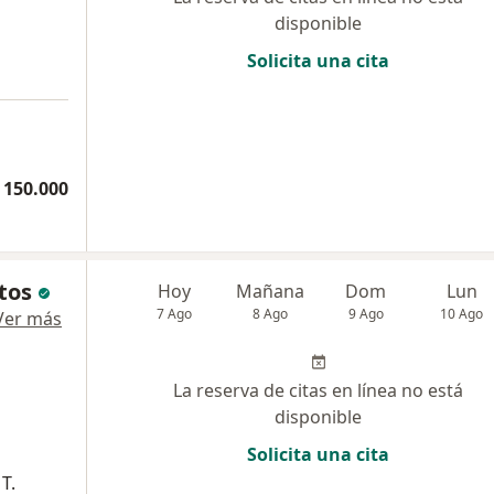
disponible
Solicita una cita
 150.000
tos
Hoy
Mañana
Dom
Lun
7 Ago
8 Ago
9 Ago
10 Ago
Ver más
La reserva de citas en línea no está
disponible
Solicita una cita
T.