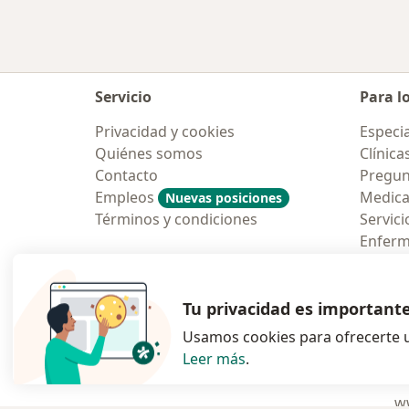
Servicio
Para l
Privacidad y cookies
Especia
Quiénes somos
Clínica
Contacto
Pregun
Empleos
Medic
Nuevas posiciones
Términos y condiciones
Servici
Enfer
Pregun
Aplicac
Tu privacidad es important
Usamos cookies para ofrecerte u
Leer más
.
se abre en una n
se abre 
s
Polska
,
Türkiye
,
España
,
ww