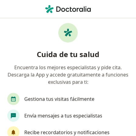
Men
Terapia De Pareja • Cali, Valle del Cauca
Filtros
• 1
Seguro
Mapa
Especialistas en Terapia de pareja Cali
Cuida de tu salud
Encuentra los mejores especialistas y pide cita.
¿Qué especialidad estás buscando?
Descarga la App y accede gratuitamente a funciones
Psicólogo
Terapeuta complementario
Sex
exclusivas para ti:
Gestiona tus visitas fácilmente
Envía mensajes a tus especialistas
Recibe recordatorios y notificaciones