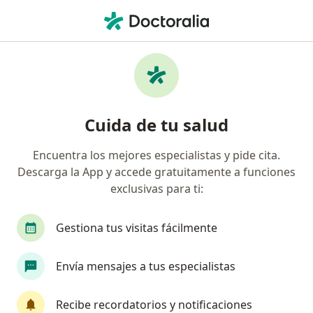
Men
Evaluación Psicológica • Cali, Valle del Cauca
Filtros
• 1
Seguro
Mapa
Especialistas en Evaluación psicológica Cali
Cuida de tu salud
Encuentra los mejores especialistas y pide cita.
¿Qué especialidad estás buscando?
Descarga la App y accede gratuitamente a funciones
Psicólogo
Neuropsicólogo
Sexólogo
exclusivas para ti:
Gestiona tus visitas fácilmente
Envía mensajes a tus especialistas
Recibe recordatorios y notificaciones