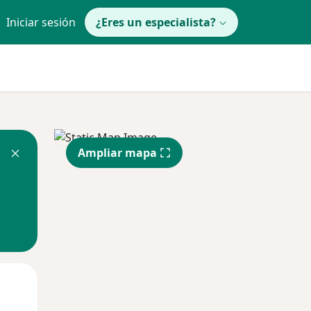
Iniciar sesión
¿Eres un especialista?
Ampliar mapa
Mar
Mié
Jue
11 Ago
12 Ago
13 Ago