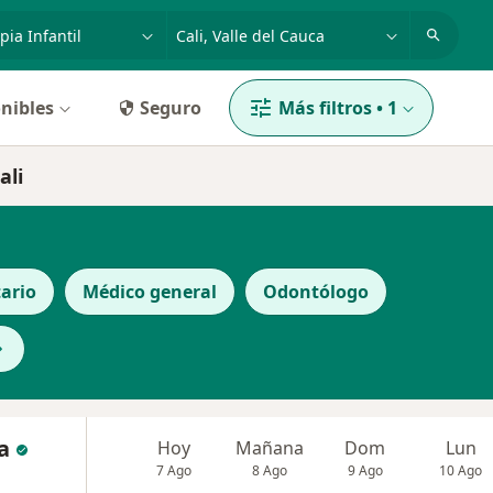
dad, enfermedad o nombre
p. ej. Bogotá
nibles
Seguro
Más filtros
•
1
ali
ario
Médico general
Odontólogo
a
Hoy
Mañana
Dom
Lun
7 Ago
8 Ago
9 Ago
10 Ago