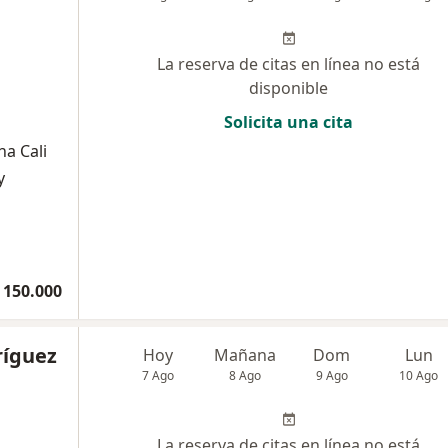
La reserva de citas en línea no está
disponible
Solicita una cita
na Cali
y
 150.000
ríguez
Hoy
Mañana
Dom
Lun
7 Ago
8 Ago
9 Ago
10 Ago
La reserva de citas en línea no está