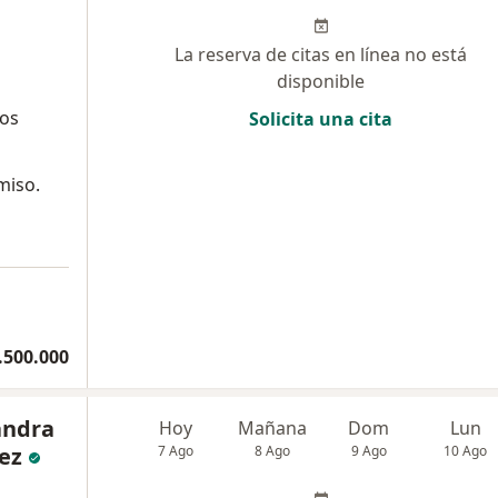
La reserva de citas en línea no está
disponible
ños
Solicita una cita
miso.
.500.000
andra
Hoy
Mañana
Dom
Lun
ez
7 Ago
8 Ago
9 Ago
10 Ago