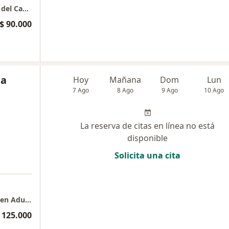
Consultorio privado , Comuna 10, Cali, Valle del Cauca
$ 90.000
la
Hoy
Mañana
Dom
Lun
7 Ago
8 Ago
9 Ago
10 Ago
La reserva de citas en línea no está
disponible
Solicita una cita
Consulta Privada de Psicología, Especialista en Adultos y Parejas. Dra Laura Marcela Muñoz Prado
 125.000