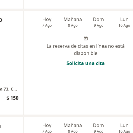
o
Hoy
Mañana
Dom
Lun
7 Ago
8 Ago
9 Ago
10 Ago
La reserva de citas en línea no está
disponible
Solicita una cita
Consulta presencial en Psiquilibrium (Carrera 73, Cra. 76 # 6-18, Capri, Cali, Valle del Cauca)
$ 150
a
Hoy
Mañana
Dom
Lun
7 Ago
8 Ago
9 Ago
10 Ago