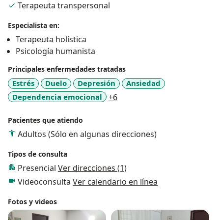
Terapeuta transpersonal
adultos, familias y personas con discapacidad física.
Acompañamiento terapéutico individual, talleres
Especialista en:
grupales, seguimiento del estado emocional.
Terapeuta holística
Psicología humanista
¡Estoy para acompañarte en tu proceso terapéutico!
Principales enfermedades tratadas
Pregunta por los paquetes promocionales con los que
Estrés
Duelo
Depresión
Ansiedad
cuento.
a11y_sr_more_diseases
Dependencia emocional
+6
Pacientes que atiendo
Adultos (Sólo en algunas direcciones)
Tipos de consulta
Presencial
Ver direcciones (1)
Videoconsulta
Ver calendario en línea
Fotos y videos