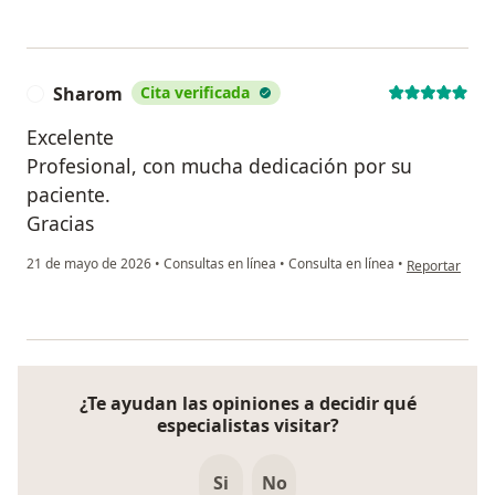
Sharom
Cita verificada
S
Excelente
Profesional, con mucha dedicación por su
paciente.
Gracias
en opinión de
21 de mayo de 2026
•
Consultas en línea
•
Consulta en línea
•
Reportar
¿Te ayudan las opiniones a decidir qué
especialistas visitar?
Si
No