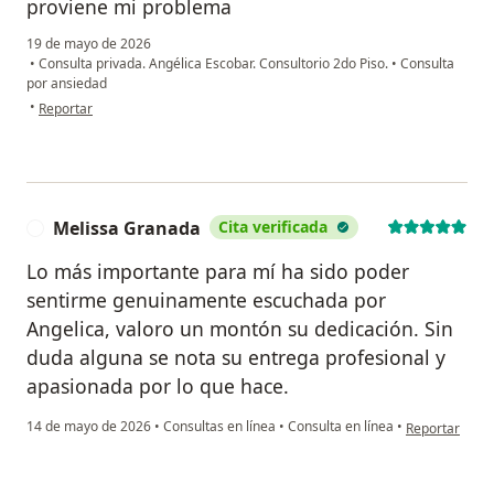
proviene mi problema
19 de mayo de 2026
•
Consulta privada. Angélica Escobar. Consultorio 2do Piso.
•
Consulta
por ansiedad
en opinión del usuario Jessica Oliveros
•
Reportar
Melissa Granada
Cita verificada
M
Lo más importante para mí ha sido poder
sentirme genuinamente escuchada por
Angelica, valoro un montón su dedicación. Sin
duda alguna se nota su entrega profesional y
apasionada por lo que hace.
en opinión de
14 de mayo de 2026
•
Consultas en línea
•
Consulta en línea
•
Reportar