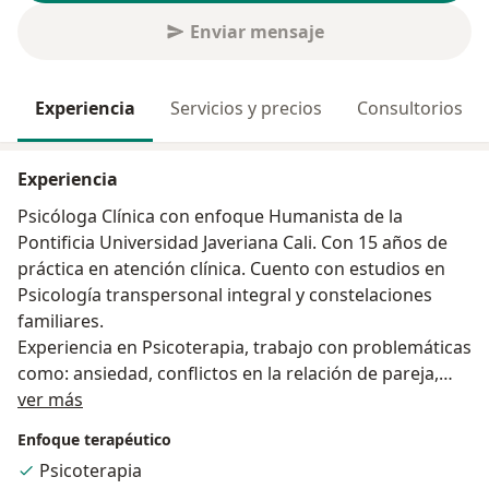
Enviar mensaje
Experiencia
Servicios y precios
Consultorios
Experiencia
Psicóloga Clínica con enfoque Humanista de la
Pontificia Universidad Javeriana Cali. Con 15 años de
práctica en atención clínica. Cuento con estudios en
Psicología transpersonal integral y constelaciones
familiares.
Experiencia en Psicoterapia, trabajo con problemáticas
como: ansiedad, conflictos en la relación de pareja,
Acerca de mí
duelos, discapacidad, baja autoestima, estrés,
ver más
situaciones de conflictos emocionales.
Enfoque terapéutico
Psicoterapia
Cuento con experiencia en trabajo con adolescentes,