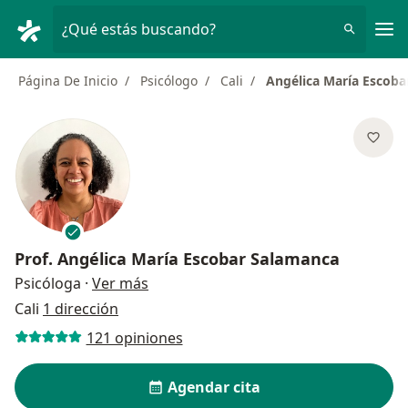
Men
¿Qué estás buscando?
Página De Inicio
Psicólogo
Cali
Angélica María Escob
Prof.
Angélica María Escobar Salamanca
sobre las especializaciones
Psicóloga
·
Ver más
Cali
1 dirección
121 opiniones
Agendar cita