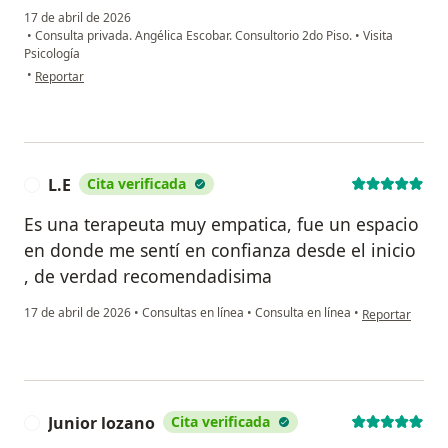
17 de abril de 2026
•
Consulta privada. Angélica Escobar. Consultorio 2do Piso.
•
Visita
Psicología
en opinión del usuario GV
•
Reportar
L.E
Cita verificada
L
Es una terapeuta muy empatica, fue un espacio
en donde me sentí en confianza desde el inicio
, de verdad recomendadisima
en opinión del 
17 de abril de 2026
•
Consultas en línea
•
Consulta en línea
•
Reportar
Junior lozano
Cita verificada
J