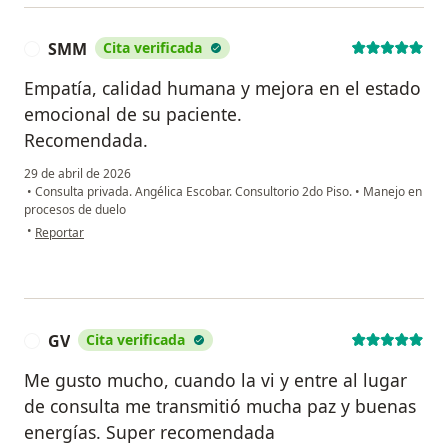
SMM
Cita verificada
S
Empatía, calidad humana y mejora en el estado
emocional de su paciente.
Recomendada.
29 de abril de 2026
•
Consulta privada. Angélica Escobar. Consultorio 2do Piso.
•
Manejo en
procesos de duelo
en opinión del usuario SMM
•
Reportar
GV
Cita verificada
G
Me gusto mucho, cuando la vi y entre al lugar
de consulta me transmitió mucha paz y buenas
energías. Super recomendada