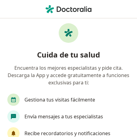
Men
Consulta De Psiquiatría • Pereira, Risaralda
Filtros
• 1
Mapa
Especialistas en Consulta de psiquiatría
Cuida de tu salud
Pereira
Encuentra los mejores especialistas y pide cita.
Descarga la App y accede gratuitamente a funciones
¿Qué especialidad estás buscando?
exclusivas para ti:
Psiquiatra
Gestiona tus visitas fácilmente
Envía mensajes a tus especialistas
Recibe recordatorios y notificaciones