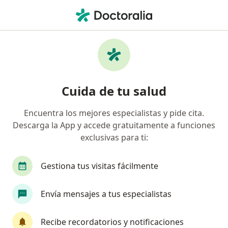
Men
Consulta De Demencia • Pereira, Risaralda
Filtros
• 1
Mapa
Especialistas en Consulta de demencia
Cuida de tu salud
Pereira
Encuentra los mejores especialistas y pide cita.
Descarga la App y accede gratuitamente a funciones
¿Qué especialidad estás buscando?
exclusivas para ti:
Psiquiatra
Gestiona tus visitas fácilmente
Envía mensajes a tus especialistas
Recibe recordatorios y notificaciones