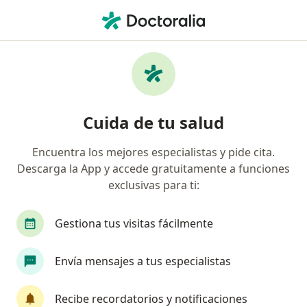
Men
Extracción Del Diu • Bogotá, Cundinamarca
Filtros
• 1
Seguro
Mapa
Especialistas en Extracción del DIU Bogotá
Cuida de tu salud
Encuentra los mejores especialistas y pide cita.
¿Qué especialidad estás buscando?
Descarga la App y accede gratuitamente a funciones
Ginecólogo
Médico general
Gastroenteró
exclusivas para ti:
Gestiona tus visitas fácilmente
Envía mensajes a tus especialistas
Recibe recordatorios y notificaciones