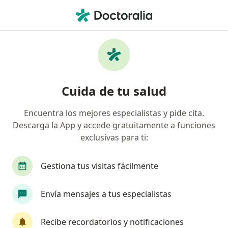
Men
Tipificación Virus De Papiloma Humano Alto Riesgo • Bogotá, Cundinamarca
Filtros
• 1
Seguro
Mapa
Especialistas en Tipificación Virus de
Cuida de tu salud
Papiloma Humano (alto riesgo) Bogotá
Encuentra los mejores especialistas y pide cita.
Descarga la App y accede gratuitamente a funciones
¿Qué especialidad estás buscando?
exclusivas para ti:
Ginecólogo
Oncólogo
Cardiólogo
Cir
Gestiona tus visitas fácilmente
Envía mensajes a tus especialistas
Recibe recordatorios y notificaciones