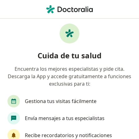
Men
Homeosiniatria • Medellín, Antioquia
Filtros
• 1
Seguro
Mapa
Especialistas en Homeosiniatria Medellín
Cuida de tu salud
Encuentra los mejores especialistas y pide cita.
¿Qué especialidad estás buscando?
Descarga la App y accede gratuitamente a funciones
Terapeuta complementario
Médico general
exclusivas para ti:
Gestiona tus visitas fácilmente
Envía mensajes a tus especialistas
Recibe recordatorios y notificaciones