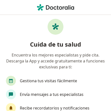
Men
¿Qué estás buscando?
Página De Inicio
Servicios
Homeosiniatria
Homeosiniatria - Información,
Cuida de tu salud
expertos y preguntas frecuentes
Encuentra los mejores especialistas y pide cita.
Descarga la App y accede gratuitamente a funciones
exclusivas para ti:
Información
Gestiona tus visitas fácilmente
Expertos en homeosiniatria
Envía mensajes a tus especialistas
Recibe recordatorios y notificaciones