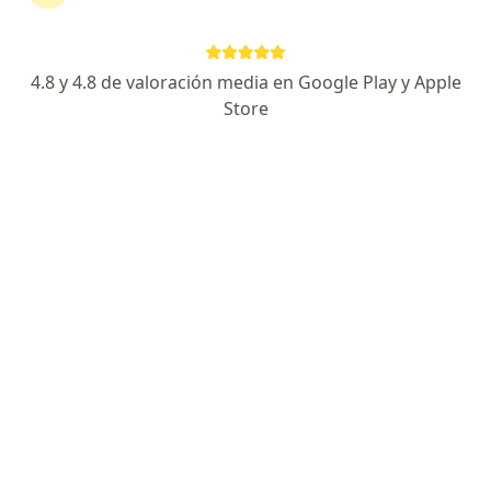
Guillermo Mendieta
Terapeuta complementario
4.8 y 4.8 de valoración media en Google Play y Apple
Bucaramanga
Store
Reservar cita
Ingri Cañon Rojas
Medico alternativo
Bogotá
Reservar cita
Carlos Báez-Silva
Médico general
Bogotá
Reservar cita
Diana Alejandra Mendoza