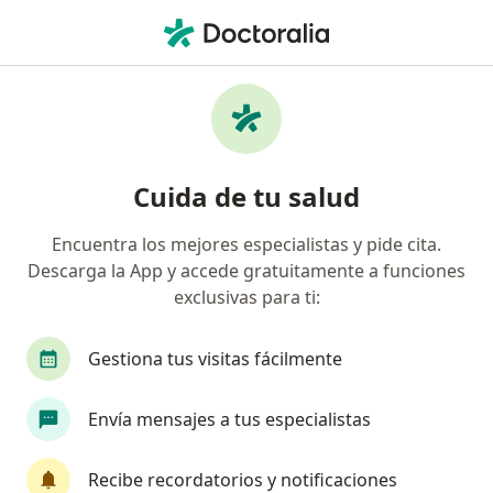
Men
Implantes Mamarios • Cali, Valle del Cauca
Filtros
• 1
Seguro
Mapa
Especialistas en Implantes mamarios Cali
Cuida de tu salud
Encuentra los mejores especialistas y pide cita.
¿Qué especialidad estás buscando?
Descarga la App y accede gratuitamente a funciones
Cirujano plástico
Médico general
Hemató
exclusivas para ti:
Gestiona tus visitas fácilmente
Envía mensajes a tus especialistas
Recibe recordatorios y notificaciones