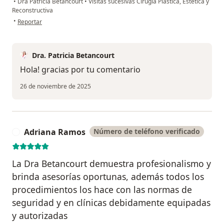
•
Dra Patricia Betancourt
•
Visitas sucesivas Cirugía Plástica, Estética y
Reconstructiva
en opinión del usuario NSJ
•
Reportar
Dra. Patricia Betancourt
Hola! gracias por tu comentario
26 de noviembre de 2025
Adriana Ramos
Número de teléfono verificado
A
La Dra Betancourt demuestra profesionalismo y
brinda asesorías oportunas, además todos los
procedimientos los hace con las normas de
seguridad y en clínicas debidamente equipadas
y autorizadas