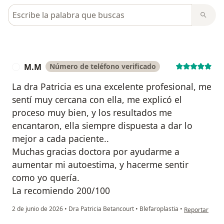
Busca en opiniones
M.M
Número de teléfono verificado
M
La dra Patricia es una excelente profesional, me
sentí muy cercana con ella, me explicó el
proceso muy bien, y los resultados me
encantaron, ella siempre dispuesta a dar lo
mejor a cada paciente..
Muchas gracias doctora por ayudarme a
aumentar mi autoestima, y hacerme sentir
como yo quería.
La recomiendo 200/100
en opinión de
2 de junio de 2026
•
Dra Patricia Betancourt
•
Blefaroplastia
•
Reportar