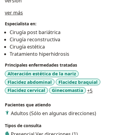
versión
Acerca de mí
ver más
Especialista en:
Cirugía post bariátrica
Cirugía reconstructiva
Cirugía estética
Tratamiento hiperhidrosis
Principales enfermedades tratadas
Alteración estética de la nariz
Flacidez abdominal
Flacidez braquial
a11y_sr_more_dis
Flacidez cervical
Ginecomastia
+5
Pacientes que atiendo
Adultos (Sólo en algunas direcciones)
Tipos de consulta
Presencial
Ver direcciones (1)