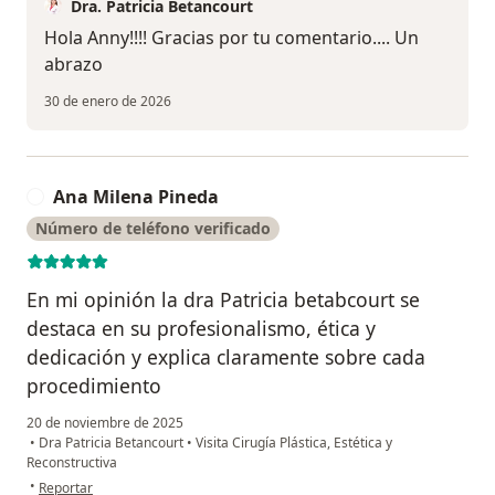
Dra. Patricia Betancourt
Hola Anny!!!! Gracias por tu comentario.... Un
abrazo
30 de enero de 2026
Ana Milena Pineda
A
Número de teléfono verificado
En mi opinión la dra Patricia betabcourt se
destaca en su profesionalismo, ética y
dedicación y explica claramente sobre cada
procedimiento
20 de noviembre de 2025
•
Dra Patricia Betancourt
•
Visita Cirugía Plástica, Estética y
Reconstructiva
en opinión del usuario Ana Milena Pineda
•
Reportar