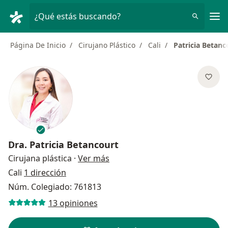
Men
¿Qué estás buscando?
Página De Inicio
Cirujano Plástico
Cali
Patricia Betanc
Dra.
Patricia Betancourt
sobre las especializaciones
Cirujana plástica
·
Ver más
Cali
1 dirección
Núm. Colegiado: 761813
13 opiniones