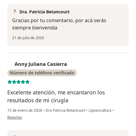
Dra. Patricia Betancourt
Gracias por tu comentario, por acá serás
siempre bienvenida
21 de julio de 2026
Anny Juliana Casierra
A
Número de teléfono verificado
Excelente atención, me encantaron los
resultados de mi cirugía
15 de enero de 2026
•
Dra Patricia Betancourt
•
Lipoescultura
•
en opinión del usuario Anny Juliana Casierra
Reportar