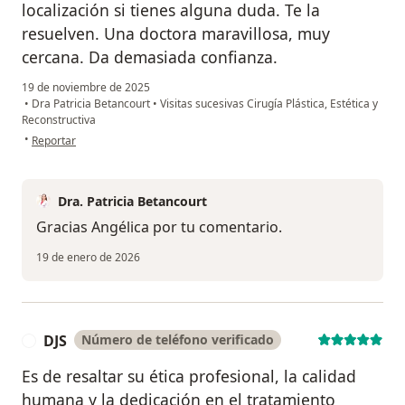
localización si tienes alguna duda. Te la
resuelven. Una doctora maravillosa, muy
cercana. Da demasiada confianza.
19 de noviembre de 2025
•
Dra Patricia Betancourt
•
Visitas sucesivas Cirugía Plástica, Estética y
Reconstructiva
en opinión del usuario Angélica
•
Reportar
Dra. Patricia Betancourt
Gracias Angélica por tu comentario.
19 de enero de 2026
DJS
Número de teléfono verificado
D
Es de resaltar su ética profesional, la calidad
humana y la dedicación en el tratamiento