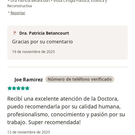
•
Dra Patricia Betancourt
•
Visita Cirugía Plástica, Estética y
Reconstructiva
en opinión del usuario W.V
•
Reportar
Dra. Patricia Betancourt
Gracias por su comentario
19 de noviembre de 2025
Joe Ramirez
Número de teléfono verificado
J
Recibí una excelente atención de la Doctora,
puedo recomendarla por su calidad humana,
profesionalismo, conocimiento y pasión por su
trabajo. Super recomendada!
12 de noviembre de 2025