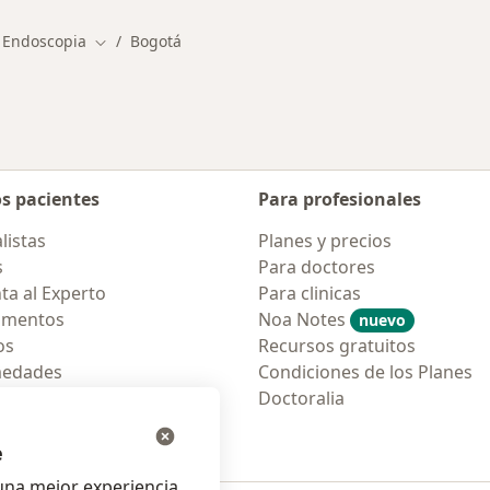
 Endoscopia
Bogotá
Cambiar de ciudad
os pacientes
Para profesionales
listas
Planes y precios
s
Para doctores
ta al Experto
Para clinicas
amentos
Noa Notes
nuevo
os
Recursos gratuitos
medades
Condiciones de los Planes
tas Frecuentes
Doctoralia
ión para móvil
e
na mejor experiencia.