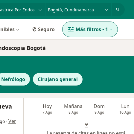
dad, enfermedad o nombre
p. ej. Bogotá
nibles
Seguro
Más filtros
•
1
endoscopia Bogotá
Nefrólogo
Cirujano general
nueva
Hoy
Mañana
Dom
Lun
7 Ago
8 Ago
9 Ago
10 Ago
·
Ver
ogo
La reserva de citas en línea no está