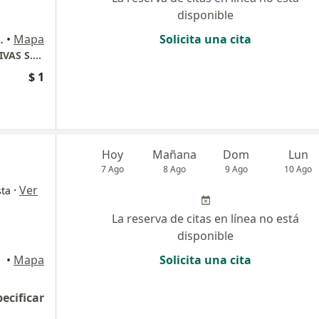
disponible
o oriental de la, Auto. Norte, Bogotá
•
Mapa
Solicita una cita
CENTRO ENFERMEDADES RENALES Y DIGESTIVAS S.A.S
$ 1
Hoy
Mañana
Dom
Lun
7 Ago
8 Ago
9 Ago
10 Ago
·
Ver
sta
La reserva de citas en línea no está
disponible
•
Mapa
Solicita una cita
pecificar