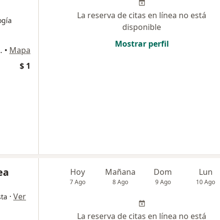
La reserva de citas en línea no está
ogía
disponible
Mostrar perfil
o oriental de la, Auto. Norte, Bogotá
•
Mapa
$ 1
ea
Hoy
Mañana
Dom
Lun
7 Ago
8 Ago
9 Ago
10 Ago
·
Ver
sta
La reserva de citas en línea no está