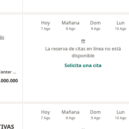
Hoy
Mañana
Dom
Lun
7 Ago
8 Ago
9 Ago
10 Ago
ás
La reserva de citas en línea no está
disponible
Solicita una cita
Consultorio privado Edifico Global Medical Center Cons 216
.000.000
Hoy
Mañana
Dom
Lun
7 Ago
8 Ago
9 Ago
10 Ago
TIVAS