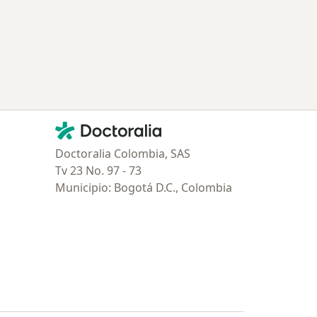
Contacto
Doctoralia - Página de inicio
Doctoralia Colombia, SAS
Tv 23 No. 97 - 73
Municipio: Bogotá D.C., Colombia