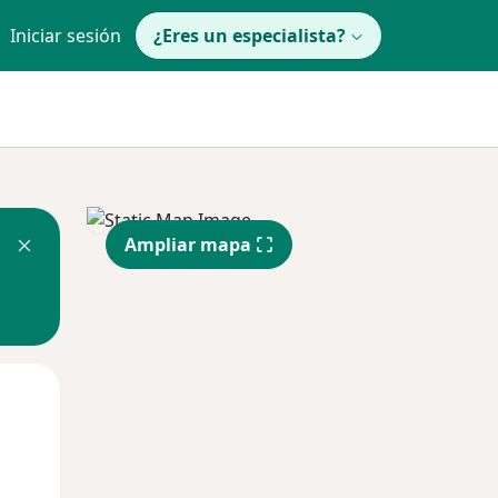
Iniciar sesión
¿Eres un especialista?
Ampliar mapa
Mar
Mié
Jue
11 Ago
12 Ago
13 Ago