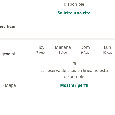
disponible
Solicita una cita
pecificar
Hoy
Mañana
Dom
Lun
7 Ago
8 Ago
9 Ago
10 Ago
a general,
La reserva de citas en línea no está
disponible
•
Mapa
Mostrar perfil