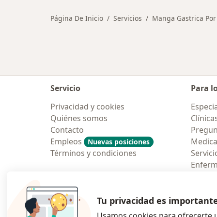
Página De Inicio
Servicios
Manga Gastrica Por
Servicio
Para l
Privacidad y cookies
Especia
Quiénes somos
Clínica
Contacto
Pregun
Empleos
Medic
Nuevas posiciones
Términos y condiciones
Servici
Enfer
Pregun
Aplicac
Tu privacidad es important
Usamos cookies para ofrecerte u