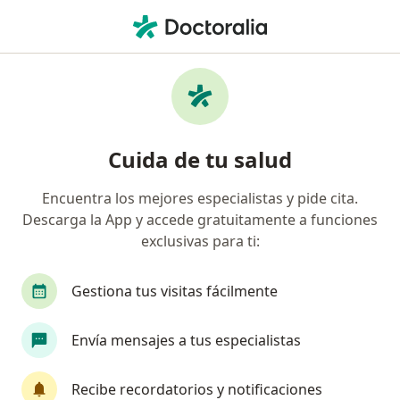
Men
Primera Visita Gastroenterología • Bogotá, Cundinamarca
Filtros
• 1
Seguro
Mapa
Especialistas en Primera visita
Cuida de tu salud
Gastroenterología Bogotá
Encuentra los mejores especialistas y pide cita.
Descarga la App y accede gratuitamente a funciones
¿Qué especialidad estás buscando?
exclusivas para ti:
Gastroenterólogo
Internista
Cirujano ge
Gestiona tus visitas fácilmente
Envía mensajes a tus especialistas
Recibe recordatorios y notificaciones