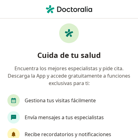
Men
Test Del Aliento Para Helicobacter Pylori • Bogotá, Cundinamarca
Filtros
• 1
Seguro
Mapa
Especialistas en Test del aliento para
Cuida de tu salud
Helicobacter Pylori Bogotá
Encuentra los mejores especialistas y pide cita.
Descarga la App y accede gratuitamente a funciones
¿Qué especialidad estás buscando?
exclusivas para ti:
Gastroenterólogo
Internista
Pediatra
Gestiona tus visitas fácilmente
Envía mensajes a tus especialistas
Recibe recordatorios y notificaciones