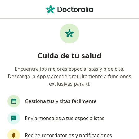
Men
Masaje Relajante • Cartagena, Bolívar
Filtros
• 1
Seguro
Mapa
Especialistas en Masaje relajante Cartagena
Cuida de tu salud
Encuentra los mejores especialistas y pide cita.
¿Qué especialidad estás buscando?
Descarga la App y accede gratuitamente a funciones
Fisioterapeuta
Terapeuta complementario
exclusivas para ti:
Gestiona tus visitas fácilmente
Envía mensajes a tus especialistas
Recibe recordatorios y notificaciones