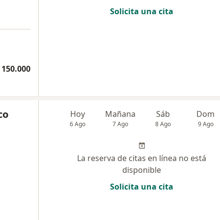
Solicita una cita
 150.000
co
Hoy
Mañana
Sáb
Dom
6 Ago
7 Ago
8 Ago
9 Ago
La reserva de citas en línea no está
disponible
Solicita una cita