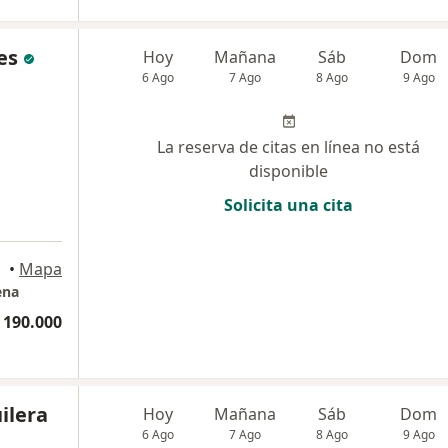
es
Hoy
Mañana
Sáb
Dom
6 Ago
7 Ago
8 Ago
9 Ago
La reserva de citas en línea no está
disponible
Solicita una cita
•
Mapa
ena
 190.000
ilera
Hoy
Mañana
Sáb
Dom
6 Ago
7 Ago
8 Ago
9 Ago