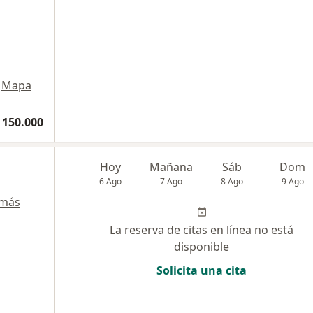
Mapa
 150.000
Hoy
Mañana
Sáb
Dom
6 Ago
7 Ago
8 Ago
9 Ago
 más
La reserva de citas en línea no está
disponible
Solicita una cita