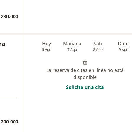
 230.000
na
Hoy
Mañana
Sáb
Dom
6 Ago
7 Ago
8 Ago
9 Ago
La reserva de citas en línea no está
disponible
Solicita una cita
 200.000