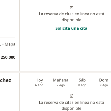
La reserva de citas en línea no está
disponible
Solicita una cita
nsultorio 604, Cartagena
•
Mapa
 250.000
nchez
Hoy
Mañana
Sáb
Dom
6 Ago
7 Ago
8 Ago
9 Ago
La reserva de citas en línea no está
disponible