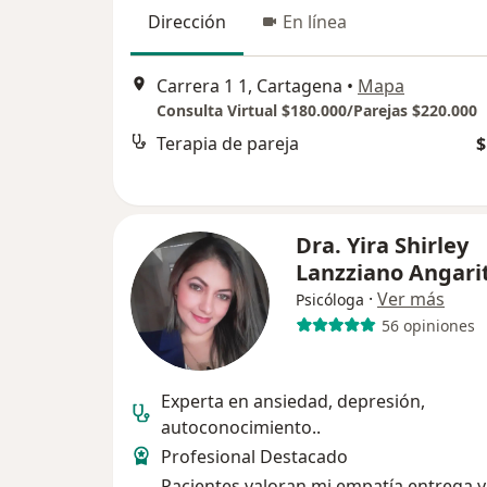
Dirección
En línea
Carrera 1 1, Cartagena
•
Mapa
Consulta Virtual $180.000/Parejas $220.000
Terapia de pareja
$
Dra. Yira Shirley
Lanzziano Angari
·
Ver más
Psicóloga
56 opiniones
Experta en ansiedad, depresión,
autoconocimiento..
Profesional Destacado
Pacientes valoran mi empatía,entrega y