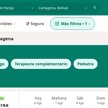
dad, enfermedad o nombre
p. ej. Bogotá
nibles
Seguro
Más filtros
•
1
rtagena
ogo
Terapeuta complementario
Pediatra
Hoy
Mañana
Sáb
Dom
ia
6 Ago
7 Ago
8 Ago
9 Ago
drea