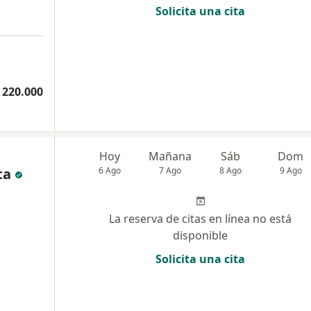
Solicita una cita
 220.000
Hoy
Mañana
Sáb
Dom
ta
6 Ago
7 Ago
8 Ago
9 Ago
La reserva de citas en línea no está
disponible
Solicita una cita