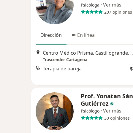
·
Ver más
Psicóloga
207 opiniones
Dirección
En línea
Centro Médico Prisma, Castillogrande. Cra 6 #5-161, Co
Trascender Cartagena
Terapia de pareja
$
Prof. Yonatan Sá
Gutiérrez
·
Ver más
Psicólogo
30 opiniones