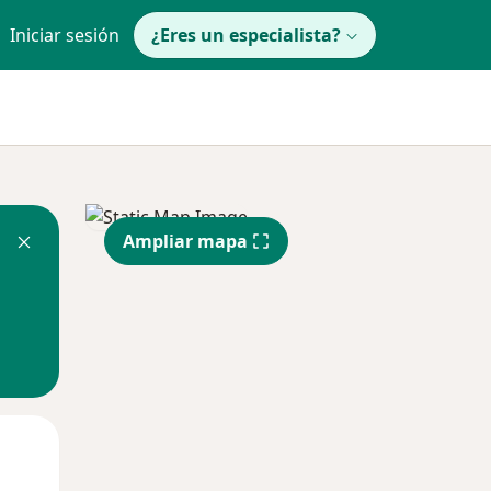
Iniciar sesión
¿Eres un especialista?
Ampliar mapa
Lun
Mar
Mié
10 Ago
11 Ago
12 Ago