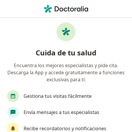
Men
Masaje Relajante • Fontibón, Cundinamarca
Filtros
• 1
Seguro
Mapa
Especialistas en Masaje relajante Fontibón
Cuida de tu salud
Encuentra los mejores especialistas y pide cita.
¿Qué especialidad estás buscando?
Descarga la App y accede gratuitamente a funciones
Fisioterapeuta
Terapeuta complementario
exclusivas para ti:
Gestiona tus visitas fácilmente
Envía mensajes a tus especialistas
Recibe recordatorios y notificaciones