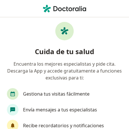
Men
Masaje Relajante • Cajicá, Cundinamarca
Filtros
• 1
Seguro
Mapa
Especialistas en Masaje relajante Cajicá
Cuida de tu salud
Encuentra los mejores especialistas y pide cita.
¿Qué especialidad estás buscando?
Descarga la App y accede gratuitamente a funciones
Fisioterapeuta
Terapeuta complementario
exclusivas para ti:
Gestiona tus visitas fácilmente
Envía mensajes a tus especialistas
Recibe recordatorios y notificaciones