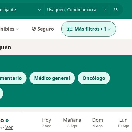
dad, enfermedad o nombre
p. ej. Bogotá
nibles
Seguro
Más filtros
•
1
aquen
ementario
Médico general
Oncólogo
no
Hoy
Mañana
Dom
Lun
7 Ago
8 Ago
9 Ago
10 Ago
·
Ver
a