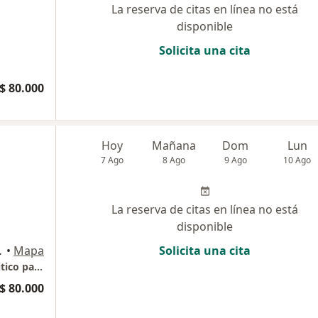
La reserva de citas en línea no está
disponible
Solicita una cita
$ 80.000
Hoy
Mañana
Dom
Lun
7 Ago
8 Ago
9 Ago
10 Ago
La reserva de citas en línea no está
disponible
ntalamo, Bogotá
•
Mapa
Solicita una cita
Valoracion inicial y tratamiento fisioterapeutico para pacientes particulares o afiliados a eps, medicina prepagada o cajas de compensacion.
$ 80.000