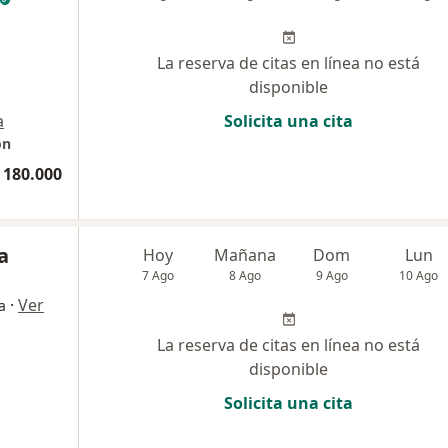
La reserva de citas en línea no está
disponible
a
Solicita una cita
ón
 180.000
a
Hoy
Mañana
Dom
Lun
7 Ago
8 Ago
9 Ago
10 Ago
·
Ver
a
La reserva de citas en línea no está
disponible
Solicita una cita