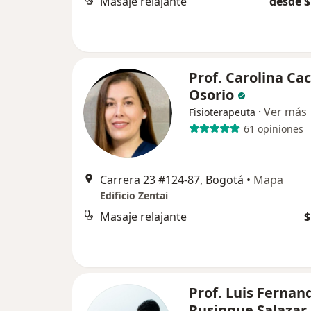
Masaje relajante
desde $
Prof. Carolina Ca
Osorio
·
Ver más
Fisioterapeuta
61 opiniones
Carrera 23 #124-87, Bogotá
•
Mapa
Edificio Zentai
Masaje relajante
$
Prof. Luis Fernan
Rusinque Salazar