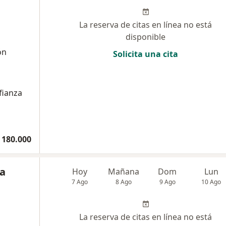
La reserva de citas en línea no está
disponible
ón
Solicita una cita
fianza
 180.000
ia
Hoy
Mañana
Dom
Lun
7 Ago
8 Ago
9 Ago
10 Ago
La reserva de citas en línea no está