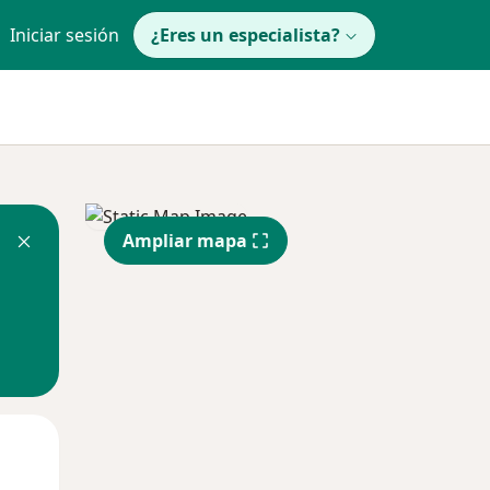
Iniciar sesión
¿Eres un especialista?
Ampliar mapa
Mar
Mié
Jue
11 Ago
12 Ago
13 Ago