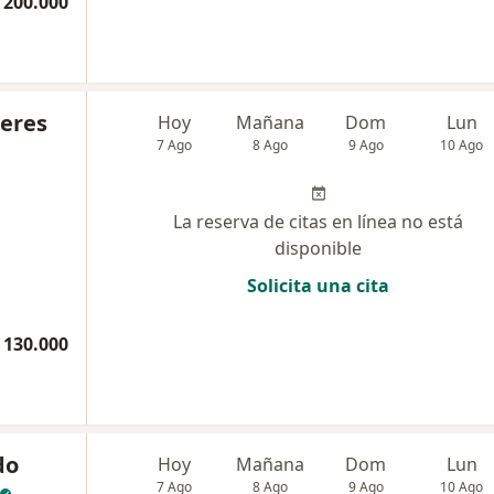
 200.000
ceres
Hoy
Mañana
Dom
Lun
7 Ago
8 Ago
9 Ago
10 Ago
La reserva de citas en línea no está
disponible
Solicita una cita
 130.000
do
Hoy
Mañana
Dom
Lun
7 Ago
8 Ago
9 Ago
10 Ago