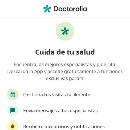
Men
Nasosinuscopia • Cali, Valle del Cauca
Filtros
• 1
Seguro
Mapa
Especialistas en Nasosinuscopia Cali
Cuida de tu salud
Encuentra los mejores especialistas y pide cita.
¿Qué especialidad estás buscando?
Descarga la App y accede gratuitamente a funciones
Otorrinolaringólogo
Alergólogo
Anestesi
exclusivas para ti:
Gestiona tus visitas fácilmente
Envía mensajes a tus especialistas
Recibe recordatorios y notificaciones