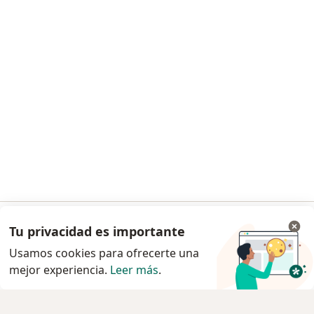
Noa Notes
nuevo
Recursos gratuitos
Condiciones de los Planes Doctoralia
Contacto
Doctoralia - Página de inicio
Doctoralia Colombia, SAS
Tv 23 No. 97 - 73
Municipio: Bogotá D.C., Colombia
se abre en una nueva pestaña
se abre en una nueva pestaña
se abre en una nueva pestaña
se abre en una nueva pes
se abre en 
se a
Polska
,
Türkiye
,
España
,
Italia
,
Deutschland
,
Česko
,
se abre en una nueva pestaña
se abre en una nueva pestaña
se abre en una nueva pestaña
se abre en una nueva p
se abre en 
se abr
Portugal
,
México
,
Chile
,
Brasil
,
Argentina
,
Perú
,
Tu privacidad es importante
Ir a la app
se abre en una nueva pe
Colombia
Usamos cookies para ofrecerte una
mejor experiencia.
www.doctoralia.co © 2026 - Encuentra tu
Leer más
.
Continuar en el navegador
especialista y pide cita