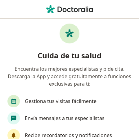
Men
Cirugía De Cornetes • Cali, Valle del Cauca
Filtros
• 1
Seguro
Mapa
Especialistas en Cirugía de cornetes Cali
Cuida de tu salud
Encuentra los mejores especialistas y pide cita.
¿Qué especialidad estás buscando?
Descarga la App y accede gratuitamente a funciones
Otorrinolaringólogo
Alergólogo
Especiali
exclusivas para ti:
Gestiona tus visitas fácilmente
Envía mensajes a tus especialistas
Recibe recordatorios y notificaciones