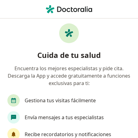
Men
Rinoplastia • Cali, Valle del Cauca
Filtros
• 1
Seguro
Mapa
Especialistas en Rinoplastia Cali
Cuida de tu salud
Encuentra los mejores especialistas y pide cita.
¿Qué especialidad estás buscando?
Descarga la App y accede gratuitamente a funciones
Cirujano plástico
Otorrinolaringólogo
exclusivas para ti:
Médico general
Cirujano maxilofacial
Gestiona tus visitas fácilmente
Envía mensajes a tus especialistas
Recibe recordatorios y notificaciones