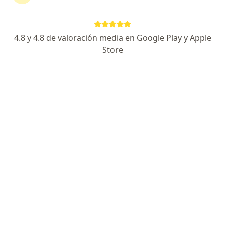
4.8 y 4.8 de valoración media en Google Play y Apple
Dr. Willerd Cadavid López
Store
·
Ver más
Cirujano plástico
14 opiniones
Cirujano Plástico estético y reconstructivo
Mejor Cirujano plástico de Cali - Colombia
Valoran mi honestidad y trato humano
profesional.
Calle 5a 42-56, Cali
•
Mapa
VALORACIÓN PRESENCIAL - CLINICA MEDICA Y SPA DR WILLERD CADAVID LOPEZ
Rinoplastia
Precio sin especificar
Este especialista no ofrece reserva de cita en línea en esta dirección.
Solicita una cita